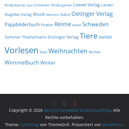
Loewe Verlag
Länder
Kinderbücher aus Schweden
Kindergarten
Oetinger Verlag
Musik
Natur
Magellan Verlag
Märchen
Reime
Schweden
Pappbilderbuch
Piraten
Rätsel
Tiere
Sommer
Thienemann-Esslinger Verlag
Vielfalt
Vorlesen
Weihnachten
Wichtel
Wald
Wimmelbuch
Winter
Copyright © 2026
Geschichtenwolke Kinderbuchblog
. Alle
Rechte vorbehalten.
Theme:
ColorMag
von ThemeGrill. Präsentiert von
WordPress
.