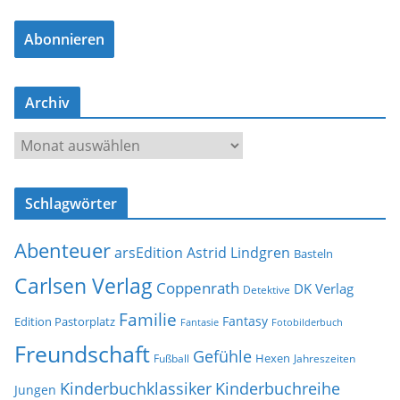
a
Abonnieren
i
l
-
Archiv
A
d
A
r
r
e
c
s
Schlagwörter
h
s
i
e
Abenteuer
arsEdition
Astrid Lindgren
v
Basteln
Carlsen Verlag
Coppenrath
DK Verlag
Detektive
Familie
Fantasy
Edition Pastorplatz
Fantasie
Fotobilderbuch
Freundschaft
Gefühle
Hexen
Jahreszeiten
Fußball
Kinderbuchklassiker
Kinderbuchreihe
Jungen