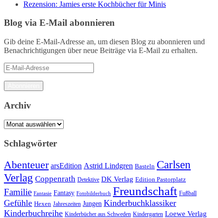
Rezension: Jamies erste Kochbücher für Minis
Blog via E-Mail abonnieren
Gib deine E-Mail-Adresse an, um diesen Blog zu abonnieren und
Benachrichtigungen über neue Beiträge via E-Mail zu erhalten.
E-
Mail-
Adresse
Abonnieren
Archiv
Archiv
Schlagwörter
Carlsen
Abenteuer
arsEdition
Astrid Lindgren
Basteln
Verlag
Coppenrath
DK Verlag
Detektive
Edition Pastorplatz
Freundschaft
Familie
Fantasy
Fantasie
Fotobilderbuch
Fußball
Gefühle
Kinderbuchklassiker
Jungen
Hexen
Jahreszeiten
Kinderbuchreihe
Loewe Verlag
Kinderbücher aus Schweden
Kindergarten