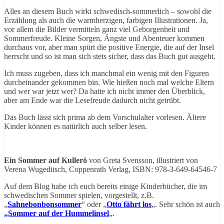
Alles an diesem Buch wirkt schwedisch-sommerlich – sowohl die
Erzählung als auch die warmherzigen, farbigen Illustrationen. Ja,
vor allem die Bilder vermitteln ganz viel Geborgenheit und
Sommerfreude. Kleine Sorgen, Ängste und Abenteuer kommen
durchaus vor, aber man spürt die positive Energie, die auf der Insel
herrscht und so ist man sich stets sicher, dass das Buch gut ausgeht.
Ich muss zugeben, dass ich manchmal ein wenig mit den Figuren
durcheinander gekommen bin. Wie hießen noch mal welche Eltern
und wer war jetzt wer? Da hatte ich nicht immer den Überblick,
aber am Ende war die Lesefreude dadurch nicht getrübt.
Das Buch lässt sich prima ab dem Vorschulalter vorlesen. Ältere
Kinder können es natürlich auch selber lesen.
Ein Sommer auf Kullerö
von Greta Svensson, illustriert von
Verena Wugeditsch, Coppenrath Verlag, ISBN: 978-3-649-64546-7
Auf dem Blog habe ich euch bereits einige Kinderbücher, die im
schwedischen Sommer spielen, vorgestellt, z.B.
„
Sahnebonbonsommer
“ oder „
Otto fährt los
„. Sehr schön ist auch
„Sommer auf der Hummelinsel
„.