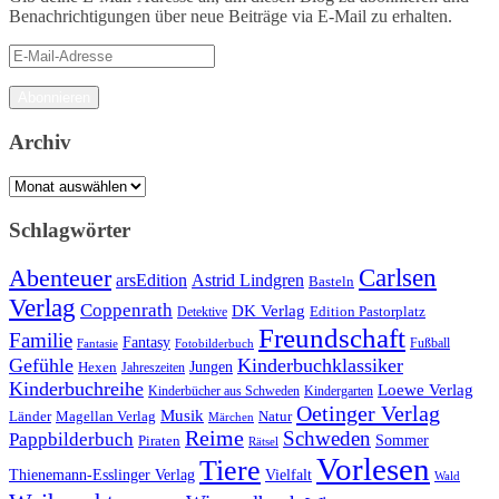
Benachrichtigungen über neue Beiträge via E-Mail zu erhalten.
E-
Mail-
Adresse
Abonnieren
Archiv
Archiv
Schlagwörter
Carlsen
Abenteuer
arsEdition
Astrid Lindgren
Basteln
Verlag
Coppenrath
DK Verlag
Detektive
Edition Pastorplatz
Freundschaft
Familie
Fantasy
Fantasie
Fotobilderbuch
Fußball
Gefühle
Kinderbuchklassiker
Jungen
Hexen
Jahreszeiten
Kinderbuchreihe
Loewe Verlag
Kinderbücher aus Schweden
Kindergarten
Oetinger Verlag
Musik
Länder
Natur
Magellan Verlag
Märchen
Reime
Schweden
Pappbilderbuch
Sommer
Piraten
Rätsel
Vorlesen
Tiere
Thienemann-Esslinger Verlag
Vielfalt
Wald