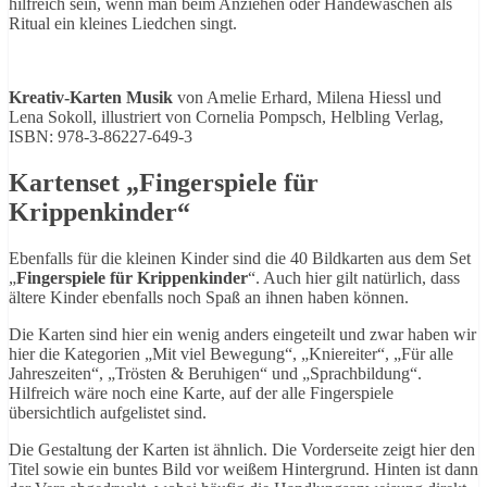
hilfreich sein, wenn man beim Anziehen oder Händewaschen als
Ritual ein kleines Liedchen singt.
Kreativ-Karten Musik
von Amelie Erhard, Milena Hiessl und
Lena Sokoll, illustriert von Cornelia Pompsch, Helbling Verlag,
ISBN: 978-3-86227-649-3
Kartenset „Fingerspiele für
Krippenkinder“
Ebenfalls für die kleinen Kinder sind die 40 Bildkarten aus dem Set
„
Fingerspiele für Krippenkinder
“. Auch hier gilt natürlich, dass
ältere Kinder ebenfalls noch Spaß an ihnen haben können.
Die Karten sind hier ein wenig anders eingeteilt und zwar haben wir
hier die Kategorien „Mit viel Bewegung“, „Kniereiter“, „Für alle
Jahreszeiten“, „Trösten & Beruhigen“ und „Sprachbildung“.
Hilfreich wäre noch eine Karte, auf der alle Fingerspiele
übersichtlich aufgelistet sind.
Die Gestaltung der Karten ist ähnlich. Die Vorderseite zeigt hier den
Titel sowie ein buntes Bild vor weißem Hintergrund. Hinten ist dann