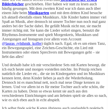
Bilderbücher
geschrieben. Hier haben wir statt zu lesen auch
häufig gesungen. Mit dem zweiten Kind war ich dann auch über
einem Jahr beim
Musikgarten
und mit dem dritten Kind besuche
ich aktuell ebenfalls einen Musikkurs. Alle Kinder hatten immer viel
Spaß an Musik, aber dennoch ist unsere Tochter nun noch mal ganz
anders bei der Sache dabei. Ihr gefällt Musik nicht nur, sie macht
immer richtig mit. Sie kann die Lieder sofort singen, benutzt die
Rhythmus-Instrumente und spielt Morgenkreis, Musikkurs und
Anregungen auf Instagram (vor allem vom Account
@lauras_ryhthmik_koffer
) täglich nach. Egal, ob es um einen Tanz,
ein Bewegungsspiel, eine Zeichen-Geschichte, ein Lied mit
Instrumenten oder einen Sprechvers mit Bewegungen geht – sie
liebt das alles!
Und deshalb habe ich mir verschiedene Sets mit Karten besorgt, die
ich euch heute und morgen vorstellen möchte. Im Prinzip reichen
natürlich die Lieder etc., die sie im Kindergarten und im Musikkurs
kennen lernt, denn Kinder lieben ja auch die Wiederholung.
Dennoch ist es manchmal nett, noch mal neue Dinge kennen zu
lernen. Und vor allem ist es für meine Tochter auch sehr schön, die
Karten zu haben. Denn so etwas kennt sie auch aus den
verschiedenen Einrichtungen und am liebsten spielt sie alles so nach,
wie es sich eben auch in echt abspielt.
Ich selbst finde solche Karten übrigens auch unglaublich praktisch.