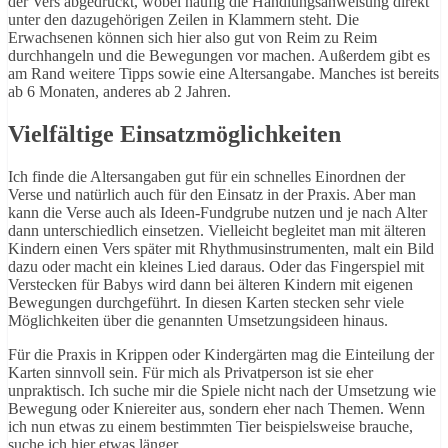
der Vers abgedruckt, wobei häufig die Handlungsanweisung direkt
unter den dazugehörigen Zeilen in Klammern steht. Die
Erwachsenen können sich hier also gut von Reim zu Reim
durchhangeln und die Bewegungen vor machen. Außerdem gibt es
am Rand weitere Tipps sowie eine Altersangabe. Manches ist bereits
ab 6 Monaten, anderes ab 2 Jahren.
Vielfältige Einsatzmöglichkeiten
Ich finde die Altersangaben gut für ein schnelles Einordnen der
Verse und natürlich auch für den Einsatz in der Praxis. Aber man
kann die Verse auch als Ideen-Fundgrube nutzen und je nach Alter
dann unterschiedlich einsetzen. Vielleicht begleitet man mit älteren
Kindern einen Vers später mit Rhythmusinstrumenten, malt ein Bild
dazu oder macht ein kleines Lied daraus. Oder das Fingerspiel mit
Verstecken für Babys wird dann bei älteren Kindern mit eigenen
Bewegungen durchgeführt. In diesen Karten stecken sehr viele
Möglichkeiten über die genannten Umsetzungsideen hinaus.
Für die Praxis in Krippen oder Kindergärten mag die Einteilung der
Karten sinnvoll sein. Für mich als Privatperson ist sie eher
unpraktisch. Ich suche mir die Spiele nicht nach der Umsetzung wie
Bewegung oder Kniereiter aus, sondern eher nach Themen. Wenn
ich nun etwas zu einem bestimmten Tier beispielsweise brauche,
suche ich hier etwas länger.