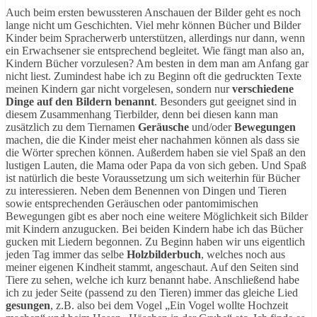
Auch beim ersten bewussteren Anschauen der Bilder geht es noch
lange nicht um Geschichten. Viel mehr können Bücher und Bilder
Kinder beim Spracherwerb unterstützen, allerdings nur dann, wenn
ein Erwachsener sie entsprechend begleitet. Wie fängt man also an,
Kindern Bücher vorzulesen? Am besten in dem man am Anfang gar
nicht liest. Zumindest habe ich zu Beginn oft die gedruckten Texte
meinen Kindern gar nicht vorgelesen, sondern nur
verschiedene
Dinge auf den Bildern benannt
. Besonders gut geeignet sind in
diesem Zusammenhang Tierbilder, denn bei diesen kann man
zusätzlich zu dem Tiernamen
Geräusche
und/oder
Bewegungen
machen, die die Kinder meist eher nachahmen können als dass sie
die Wörter sprechen können. Außerdem haben sie viel Spaß an den
lustigen Lauten, die Mama oder Papa da von sich geben. Und Spaß
ist natürlich die beste Voraussetzung um sich weiterhin für Bücher
zu interessieren. Neben dem Benennen von Dingen und Tieren
sowie entsprechenden Geräuschen oder pantomimischen
Bewegungen gibt es aber noch eine weitere Möglichkeit sich Bilder
mit Kindern anzugucken. Bei beiden Kindern habe ich das Bücher
gucken mit Liedern begonnen. Zu Beginn haben wir uns eigentlich
jeden Tag immer das selbe
Holzbilderbuch
, welches noch aus
meiner eigenen Kindheit stammt, angeschaut. Auf den Seiten sind
Tiere zu sehen, welche ich kurz benannt habe. Anschließend habe
ich zu jeder Seite (passend zu den Tieren) immer das gleiche Lied
gesungen
, z.B. also bei dem Vogel „Ein Vogel wollte Hochzeit