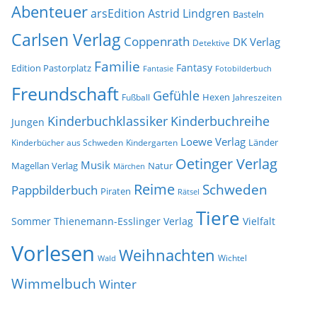
e
Abenteuer
arsEdition
Astrid Lindgren
v
Basteln
Carlsen Verlag
Coppenrath
DK Verlag
Detektive
Familie
Fantasy
Edition Pastorplatz
Fantasie
Fotobilderbuch
Freundschaft
Gefühle
Hexen
Jahreszeiten
Fußball
Kinderbuchklassiker
Kinderbuchreihe
Jungen
Loewe Verlag
Länder
Kinderbücher aus Schweden
Kindergarten
Oetinger Verlag
Musik
Natur
Magellan Verlag
Märchen
Reime
Schweden
Pappbilderbuch
Piraten
Rätsel
Tiere
Sommer
Thienemann-Esslinger Verlag
Vielfalt
Vorlesen
Weihnachten
Wichtel
Wald
Wimmelbuch
Winter