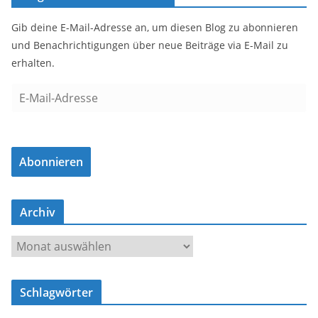
Gib deine E-Mail-Adresse an, um diesen Blog zu abonnieren
und Benachrichtigungen über neue Beiträge via E-Mail zu
erhalten.
E
-
M
a
Abonnieren
i
l
-
Archiv
A
d
A
r
r
e
c
s
Schlagwörter
h
s
i