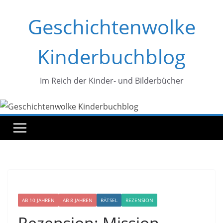
Zum
Geschichtenwolke
Inhalt
springen
Kinderbuchblog
Im Reich der Kinder- und Bilderbücher
AB 10 JAHREN
AB 8 JAHREN
RÄTSEL
REZENSION
Rezension: Mission