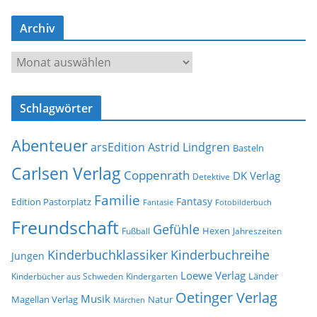
-
Archiv
A
d
A
r
r
e
c
s
Schlagwörter
h
s
i
e
Abenteuer
arsEdition
Astrid Lindgren
v
Basteln
Carlsen Verlag
Coppenrath
DK Verlag
Detektive
Familie
Fantasy
Edition Pastorplatz
Fantasie
Fotobilderbuch
Freundschaft
Gefühle
Hexen
Jahreszeiten
Fußball
Kinderbuchklassiker
Kinderbuchreihe
Jungen
Loewe Verlag
Länder
Kinderbücher aus Schweden
Kindergarten
Oetinger Verlag
Musik
Natur
Magellan Verlag
Märchen