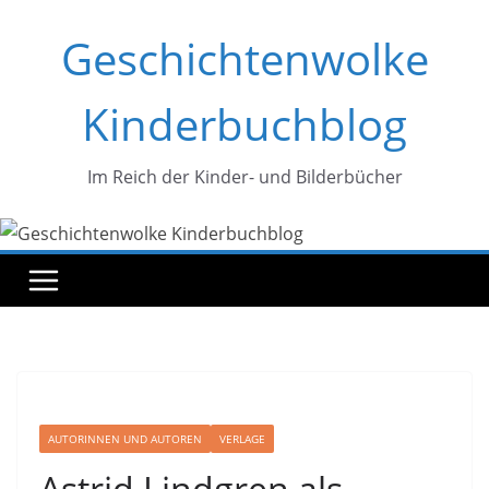
Zum
Geschichtenwolke
Inhalt
springen
Kinderbuchblog
Im Reich der Kinder- und Bilderbücher
AUTORINNEN UND AUTOREN
VERLAGE
Astrid Lindgren als