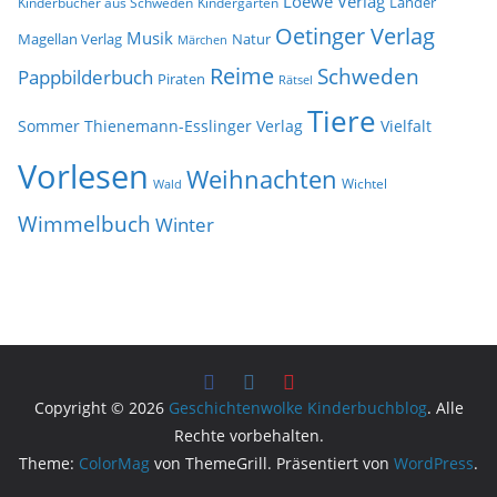
Loewe Verlag
Länder
Kinderbücher aus Schweden
Kindergarten
Oetinger Verlag
Musik
Natur
Magellan Verlag
Märchen
Reime
Schweden
Pappbilderbuch
Piraten
Rätsel
Tiere
Sommer
Thienemann-Esslinger Verlag
Vielfalt
Vorlesen
Weihnachten
Wichtel
Wald
Wimmelbuch
Winter
Copyright © 2026
Geschichtenwolke Kinderbuchblog
. Alle
Rechte vorbehalten.
Theme:
ColorMag
von ThemeGrill. Präsentiert von
WordPress
.