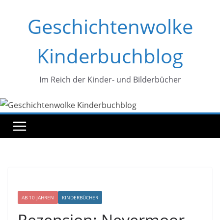
Zum
Geschichtenwolke
Inhalt
springen
Kinderbuchblog
Im Reich der Kinder- und Bilderbücher
AB 10 JAHREN
KINDERBÜCHER
Rezension: Nevermoor