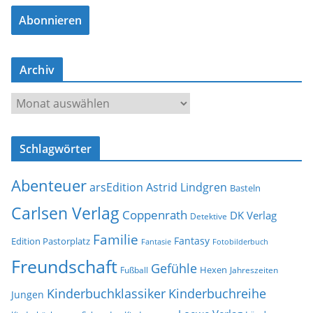
a
Abonnieren
i
l
-
Archiv
A
d
A
r
r
e
c
s
Schlagwörter
h
s
i
e
Abenteuer
arsEdition
Astrid Lindgren
v
Basteln
Carlsen Verlag
Coppenrath
DK Verlag
Detektive
Familie
Fantasy
Edition Pastorplatz
Fantasie
Fotobilderbuch
Freundschaft
Gefühle
Hexen
Jahreszeiten
Fußball
Kinderbuchklassiker
Kinderbuchreihe
Jungen