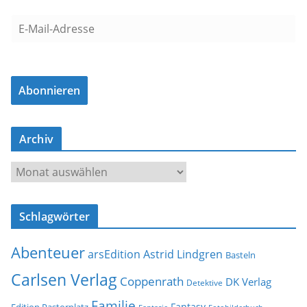
E
-
M
a
Abonnieren
i
l
-
Archiv
A
d
A
r
r
e
c
s
Schlagwörter
h
s
i
e
Abenteuer
arsEdition
Astrid Lindgren
v
Basteln
Carlsen Verlag
Coppenrath
DK Verlag
Detektive
Familie
Fantasy