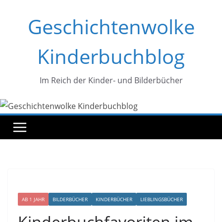
Zum
Geschichtenwolke
Inhalt
springen
Kinderbuchblog
Im Reich der Kinder- und Bilderbücher
AB 1 JAHR
BILDERBÜCHER
KINDERBÜCHER
LIEBLINGSBÜCHER
Kinderbuchfavoriten im