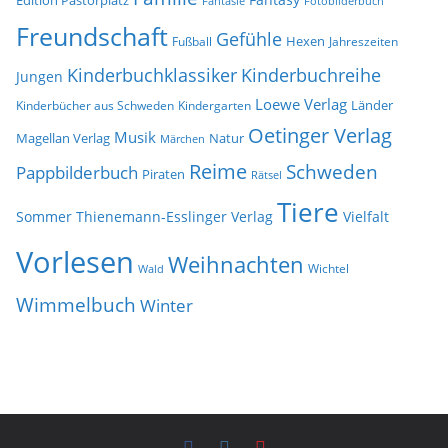
Edition Pastorplatz
Fantasie
Fotobilderbuch
Freundschaft
Gefühle
Hexen
Jahreszeiten
Fußball
Kinderbuchklassiker
Kinderbuchreihe
Jungen
Loewe Verlag
Länder
Kinderbücher aus Schweden
Kindergarten
Oetinger Verlag
Musik
Natur
Magellan Verlag
Märchen
Reime
Schweden
Pappbilderbuch
Piraten
Rätsel
Tiere
Sommer
Thienemann-Esslinger Verlag
Vielfalt
Vorlesen
Weihnachten
Wichtel
Wald
Wimmelbuch
Winter