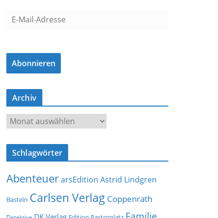
E
-
M
a
Abonnieren
i
l
-
Archiv
A
d
A
r
r
e
c
s
Schlagwörter
h
s
i
e
Abenteuer
arsEdition
Astrid Lindgren
v
Carlsen Verlag
Coppenrath
Basteln
Familie
DK Verlag
Detektive
Edition Pastorplatz