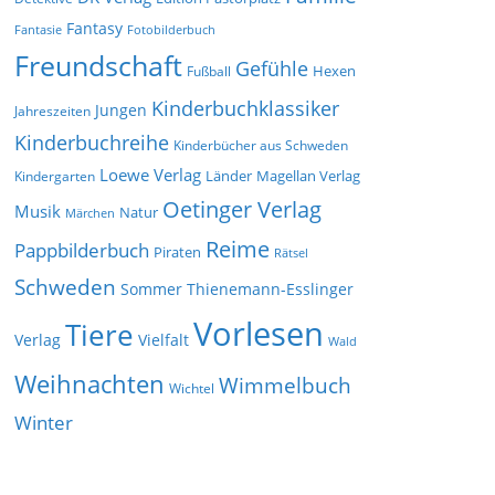
Fantasy
Fantasie
Fotobilderbuch
Freundschaft
Gefühle
Hexen
Fußball
Kinderbuchklassiker
Jungen
Jahreszeiten
Kinderbuchreihe
Kinderbücher aus Schweden
Loewe Verlag
Länder
Kindergarten
Magellan Verlag
Oetinger Verlag
Musik
Natur
Märchen
Reime
Pappbilderbuch
Piraten
Rätsel
Schweden
Sommer
Thienemann-Esslinger
Vorlesen
Tiere
Verlag
Vielfalt
Wald
Weihnachten
Wimmelbuch
Wichtel
Winter