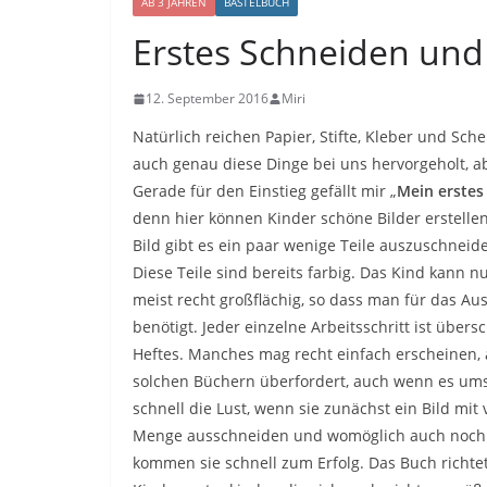
AB 3 JAHREN
BASTELBUCH
Erstes Schneiden und 
12. September 2016
Miri
Natürlich reichen Papier, Stifte, Kleber und Sc
auch genau diese Dinge bei uns hervorgeholt, a
Gerade für den Einstieg gefällt mir „
Mein erstes
denn hier können Kinder schöne Bilder erstell
Bild gibt es ein paar wenige Teile auszuschneide
Diese Teile sind bereits farbig. Das Kind kann 
meist recht großflächig, so dass man für das A
benötigt. Jeder einzelne Arbeitsschritt ist über
Heftes. Manches mag recht einfach erscheinen,
solchen Büchern überfordert, auch wenn es ums „
schnell die Lust, wenn sie zunächst ein Bild mi
Menge ausschneiden und womöglich auch noch 
kommen sie schnell zum Erfolg. Das Buch richtet 