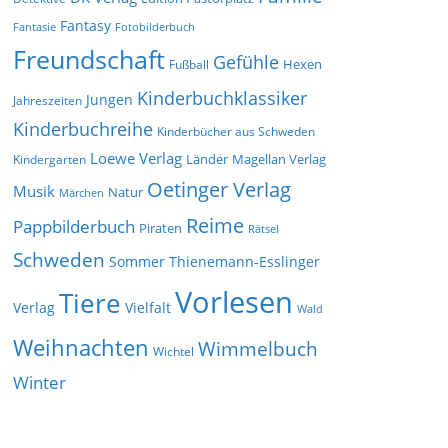
Fantasy
Fantasie
Fotobilderbuch
Freundschaft
Gefühle
Hexen
Fußball
Kinderbuchklassiker
Jungen
Jahreszeiten
Kinderbuchreihe
Kinderbücher aus Schweden
Loewe Verlag
Länder
Kindergarten
Magellan Verlag
Oetinger Verlag
Musik
Natur
Märchen
Reime
Pappbilderbuch
Piraten
Rätsel
Schweden
Sommer
Thienemann-Esslinger
Vorlesen
Tiere
Verlag
Vielfalt
Wald
Weihnachten
Wimmelbuch
Wichtel
Winter