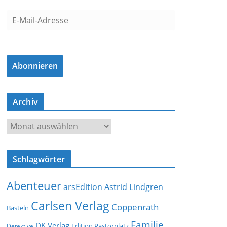
E
-
M
a
Abonnieren
i
l
-
Archiv
A
d
A
r
r
e
c
s
Schlagwörter
h
s
i
e
Abenteuer
arsEdition
Astrid Lindgren
v
Carlsen Verlag
Coppenrath
Basteln
Familie
DK Verlag
Detektive
Edition Pastorplatz