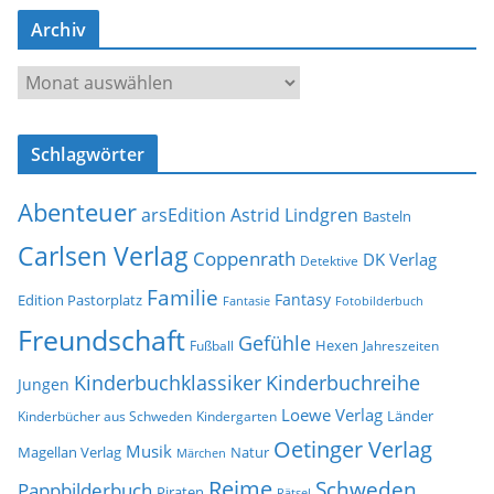
-
Archiv
A
d
A
r
r
e
c
s
Schlagwörter
h
s
i
e
Abenteuer
arsEdition
Astrid Lindgren
v
Basteln
Carlsen Verlag
Coppenrath
DK Verlag
Detektive
Familie
Fantasy
Edition Pastorplatz
Fantasie
Fotobilderbuch
Freundschaft
Gefühle
Hexen
Jahreszeiten
Fußball
Kinderbuchklassiker
Kinderbuchreihe
Jungen
Loewe Verlag
Länder
Kinderbücher aus Schweden
Kindergarten
Oetinger Verlag
Musik
Natur
Magellan Verlag
Märchen
Reime
Schweden
Pappbilderbuch
Piraten
Rätsel