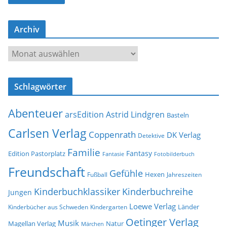
l
-
Archiv
A
d
A
r
r
e
c
s
Schlagwörter
h
s
i
e
Abenteuer
arsEdition
Astrid Lindgren
v
Basteln
Carlsen Verlag
Coppenrath
DK Verlag
Detektive
Familie
Fantasy
Edition Pastorplatz
Fantasie
Fotobilderbuch
Freundschaft
Gefühle
Hexen
Jahreszeiten
Fußball
Kinderbuchklassiker
Kinderbuchreihe
Jungen
Loewe Verlag
Länder
Kinderbücher aus Schweden
Kindergarten
Oetinger Verlag
Musik
Natur
Magellan Verlag
Märchen