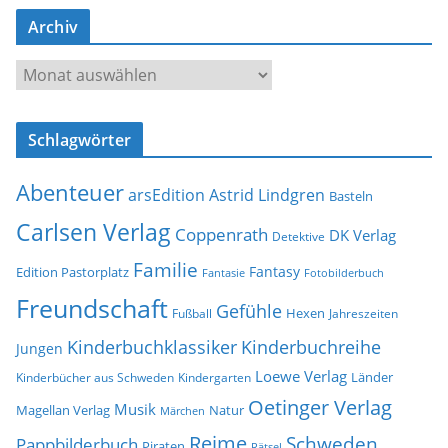
-
Archiv
A
d
A
r
r
e
c
s
Schlagwörter
h
s
i
e
Abenteuer
arsEdition
Astrid Lindgren
v
Basteln
Carlsen Verlag
Coppenrath
DK Verlag
Detektive
Familie
Fantasy
Edition Pastorplatz
Fantasie
Fotobilderbuch
Freundschaft
Gefühle
Hexen
Jahreszeiten
Fußball
Kinderbuchklassiker
Kinderbuchreihe
Jungen
Loewe Verlag
Länder
Kinderbücher aus Schweden
Kindergarten
Oetinger Verlag
Musik
Natur
Magellan Verlag
Märchen
Reime
Schweden
Pappbilderbuch
Piraten
Rätsel