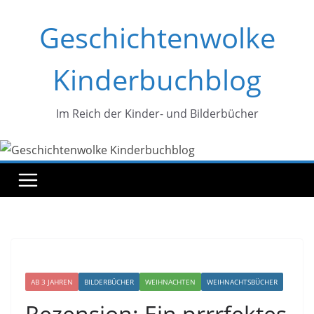
Zum
Geschichtenwolke
Inhalt
springen
Kinderbuchblog
Im Reich der Kinder- und Bilderbücher
AB 3 JAHREN
BILDERBÜCHER
WEIHNACHTEN
WEIHNACHTSBÜCHER
Rezension: Ein prrrfektes