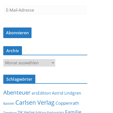
E
-
M
a
Abonnieren
i
l
-
Archiv
A
d
A
r
r
e
c
s
Schlagwörter
h
s
i
e
Abenteuer
arsEdition
Astrid Lindgren
v
Carlsen Verlag
Coppenrath
Basteln
Familie
DK Verlag
Detektive
Edition Pastorplatz