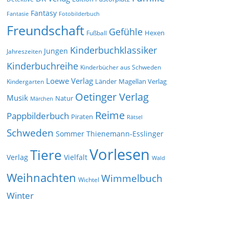
Fantasy
Fantasie
Fotobilderbuch
Freundschaft
Gefühle
Hexen
Fußball
Kinderbuchklassiker
Jungen
Jahreszeiten
Kinderbuchreihe
Kinderbücher aus Schweden
Loewe Verlag
Länder
Kindergarten
Magellan Verlag
Oetinger Verlag
Musik
Natur
Märchen
Reime
Pappbilderbuch
Piraten
Rätsel
Schweden
Sommer
Thienemann-Esslinger
Vorlesen
Tiere
Verlag
Vielfalt
Wald
Weihnachten
Wimmelbuch
Wichtel
Winter