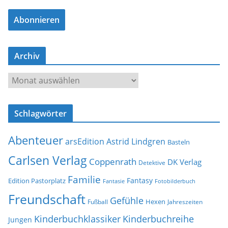
a
Abonnieren
i
l
-
Archiv
A
d
A
r
r
e
c
s
Schlagwörter
h
s
i
e
Abenteuer
arsEdition
Astrid Lindgren
v
Basteln
Carlsen Verlag
Coppenrath
DK Verlag
Detektive
Familie
Fantasy
Edition Pastorplatz
Fantasie
Fotobilderbuch
Freundschaft
Gefühle
Hexen
Jahreszeiten
Fußball
Kinderbuchklassiker
Kinderbuchreihe
Jungen