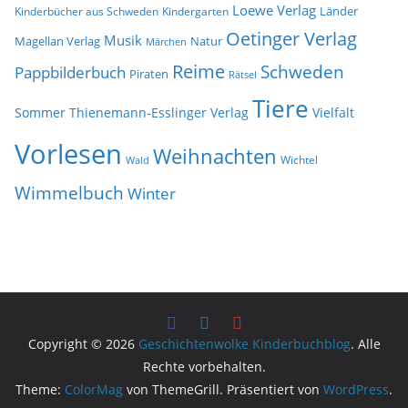
Loewe Verlag
Länder
Kinderbücher aus Schweden
Kindergarten
Oetinger Verlag
Musik
Natur
Magellan Verlag
Märchen
Reime
Schweden
Pappbilderbuch
Piraten
Rätsel
Tiere
Sommer
Thienemann-Esslinger Verlag
Vielfalt
Vorlesen
Weihnachten
Wichtel
Wald
Wimmelbuch
Winter
Copyright © 2026
Geschichtenwolke Kinderbuchblog
. Alle
Rechte vorbehalten.
Theme:
ColorMag
von ThemeGrill. Präsentiert von
WordPress
.