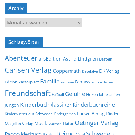
-
Archiv
A
d
A
r
r
e
c
s
Schlagwörter
h
s
i
e
Abenteuer
arsEdition
Astrid Lindgren
v
Basteln
Carlsen Verlag
Coppenrath
DK Verlag
Detektive
Familie
Fantasy
Edition Pastorplatz
Fantasie
Fotobilderbuch
Freundschaft
Gefühle
Hexen
Jahreszeiten
Fußball
Kinderbuchklassiker
Kinderbuchreihe
Jungen
Loewe Verlag
Länder
Kinderbücher aus Schweden
Kindergarten
Oetinger Verlag
Musik
Natur
Magellan Verlag
Märchen
Reime
Schweden
Pappbilderbuch
Piraten
Rätsel