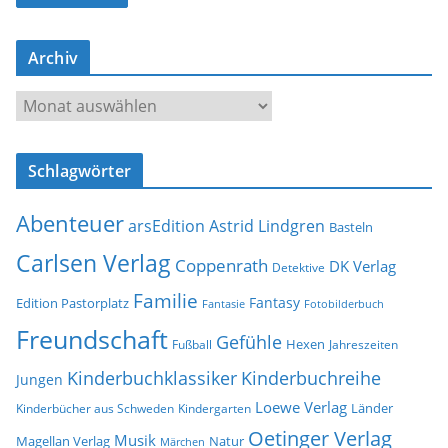
l
-
Archiv
A
d
A
r
r
e
c
s
Schlagwörter
h
s
i
e
Abenteuer
arsEdition
Astrid Lindgren
v
Basteln
Carlsen Verlag
Coppenrath
DK Verlag
Detektive
Familie
Fantasy
Edition Pastorplatz
Fantasie
Fotobilderbuch
Freundschaft
Gefühle
Hexen
Jahreszeiten
Fußball
Kinderbuchklassiker
Kinderbuchreihe
Jungen
Loewe Verlag
Länder
Kinderbücher aus Schweden
Kindergarten
Oetinger Verlag
Musik
Natur
Magellan Verlag
Märchen