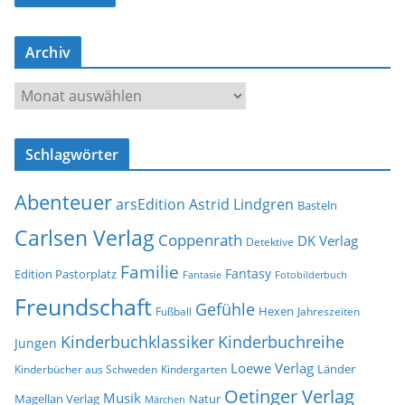
l
-
Archiv
A
d
A
r
r
e
c
s
Schlagwörter
h
s
i
e
Abenteuer
arsEdition
Astrid Lindgren
v
Basteln
Carlsen Verlag
Coppenrath
DK Verlag
Detektive
Familie
Fantasy
Edition Pastorplatz
Fantasie
Fotobilderbuch
Freundschaft
Gefühle
Hexen
Jahreszeiten
Fußball
Kinderbuchklassiker
Kinderbuchreihe
Jungen
Loewe Verlag
Länder
Kinderbücher aus Schweden
Kindergarten
Oetinger Verlag
Musik
Natur
Magellan Verlag
Märchen