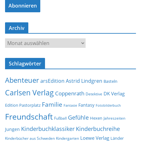
Abonnieren
i
l
-
Archiv
A
d
A
r
r
e
c
s
Schlagwörter
h
s
i
e
Abenteuer
arsEdition
Astrid Lindgren
v
Basteln
Carlsen Verlag
Coppenrath
DK Verlag
Detektive
Familie
Fantasy
Edition Pastorplatz
Fantasie
Fotobilderbuch
Freundschaft
Gefühle
Hexen
Jahreszeiten
Fußball
Kinderbuchklassiker
Kinderbuchreihe
Jungen
Loewe Verlag
Länder
Kinderbücher aus Schweden
Kindergarten