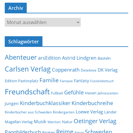
-
Archiv
A
d
A
r
r
e
c
s
Schlagwörter
h
s
i
e
Abenteuer
arsEdition
Astrid Lindgren
v
Basteln
Carlsen Verlag
Coppenrath
DK Verlag
Detektive
Familie
Fantasy
Edition Pastorplatz
Fantasie
Fotobilderbuch
Freundschaft
Gefühle
Hexen
Jahreszeiten
Fußball
Kinderbuchklassiker
Kinderbuchreihe
Jungen
Loewe Verlag
Länder
Kinderbücher aus Schweden
Kindergarten
Oetinger Verlag
Musik
Natur
Magellan Verlag
Märchen
Reime
Schweden
Pappbilderbuch
Piraten
Rätsel