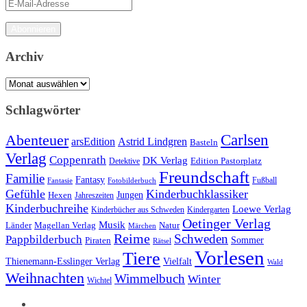
E-
Mail-
Adresse
Abonnieren
Archiv
Archiv
Schlagwörter
Carlsen
Abenteuer
arsEdition
Astrid Lindgren
Basteln
Verlag
Coppenrath
DK Verlag
Detektive
Edition Pastorplatz
Freundschaft
Familie
Fantasy
Fantasie
Fotobilderbuch
Fußball
Gefühle
Kinderbuchklassiker
Jungen
Hexen
Jahreszeiten
Kinderbuchreihe
Loewe Verlag
Kinderbücher aus Schweden
Kindergarten
Oetinger Verlag
Musik
Länder
Natur
Magellan Verlag
Märchen
Reime
Schweden
Pappbilderbuch
Sommer
Piraten
Rätsel
Vorlesen
Tiere
Thienemann-Esslinger Verlag
Vielfalt
Wald
Weihnachten
Wimmelbuch
Winter
Wichtel