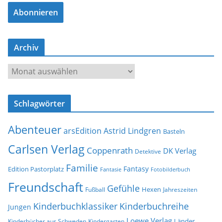
a
Abonnieren
i
l
-
Archiv
A
d
A
r
r
e
c
s
Schlagwörter
h
s
i
e
Abenteuer
arsEdition
Astrid Lindgren
v
Basteln
Carlsen Verlag
Coppenrath
DK Verlag
Detektive
Familie
Fantasy
Edition Pastorplatz
Fantasie
Fotobilderbuch
Freundschaft
Gefühle
Hexen
Jahreszeiten
Fußball
Kinderbuchklassiker
Kinderbuchreihe
Jungen
Loewe Verlag
Länder
Kinderbücher aus Schweden
Kindergarten