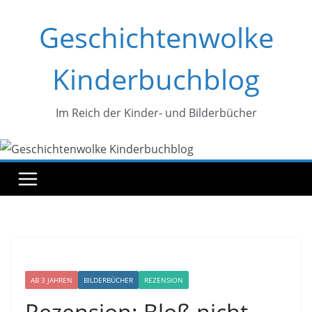
Zum
Geschichtenwolke
Inhalt
springen
Kinderbuchblog
Im Reich der Kinder- und Bilderbücher
AB 3 JAHREN
BILDERBÜCHER
REZENSION
Rezension: Bloß nicht