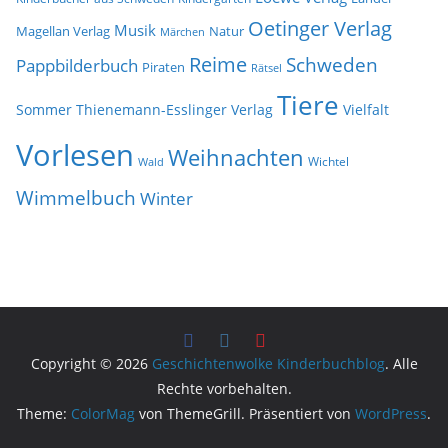
Oetinger Verlag
Musik
Natur
Magellan Verlag
Märchen
Reime
Schweden
Pappbilderbuch
Piraten
Rätsel
Tiere
Sommer
Thienemann-Esslinger Verlag
Vielfalt
Vorlesen
Weihnachten
Wichtel
Wald
Wimmelbuch
Winter
Copyright © 2026
Geschichtenwolke Kinderbuchblog
. Alle
Rechte vorbehalten.
Theme:
ColorMag
von ThemeGrill. Präsentiert von
WordPress
.