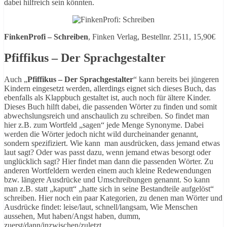
dabei hilfreich sein könnten.
FinkenProfi – Schreiben
, Finken Verlag, Bestellnr. 2511, 15,90€
Pfiffikus – Der Sprachgestalter
Auch „
Pfiffikus – Der Sprachgestalter
“ kann bereits bei jüngeren
Kindern eingesetzt werden, allerdings eignet sich dieses Buch, das
ebenfalls als Klappbuch gestaltet ist, auch noch für ältere Kinder.
Dieses Buch hilft dabei, die passenden Wörter zu finden und somit
abwechslungsreich und anschaulich zu schreiben. So findet man
hier z.B. zum Wortfeld „sagen“ jede Menge Synonyme. Dabei
werden die Wörter jedoch nicht wild durcheinander genannt,
sondern spezifiziert. Wie kann man ausdrücken, dass jemand etwas
laut sagt? Oder was passt dazu, wenn jemand etwas besorgt oder
unglücklich sagt? Hier findet man dann die passenden Wörter. Zu
anderen Wortfeldern werden einem auch kleine Redewendungen
bzw. längere Ausdrücke und Umschreibungen genannt. So kann
man z.B. statt „kaputt“ „hatte sich in seine Bestandteile aufgelöst“
schreiben. Hier noch ein paar Kategorien, zu denen man Wörter und
Ausdrücke findet: leise/laut, schnell/langsam, Wie Menschen
aussehen, Mut haben/Angst haben, dumm,
zuerst/dann/inzwischen/zuletzt