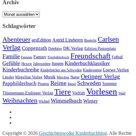
Archiv
Archiv
Schlagwörter
Carlsen
Abenteuer
arsEdition
Astrid Lindgren
Basteln
Verlag
Coppenrath
DK Verlag
Detektive
Edition Pastorplatz
Freundschaft
Familie
Fantasy
Fantasie
Fotobilderbuch
Fußball
Gefühle
Kinderbuchklassiker
Jungen
Hexen
Jahreszeiten
Kinderbuchreihe
Loewe Verlag
Kinderbücher aus Schweden
Kindergarten
Oetinger Verlag
Musik
Länder
Natur
Magellan Verlag
Märchen
Reime
Schweden
Pappbilderbuch
Sommer
Piraten
Rätsel
Vorlesen
Tiere
Thienemann-Esslinger Verlag
Vielfalt
Wald
Weihnachten
Wimmelbuch
Winter
Wichtel
Copyright © 2026
Geschichtenwolke Kinderbuchblog
. Alle Rechte