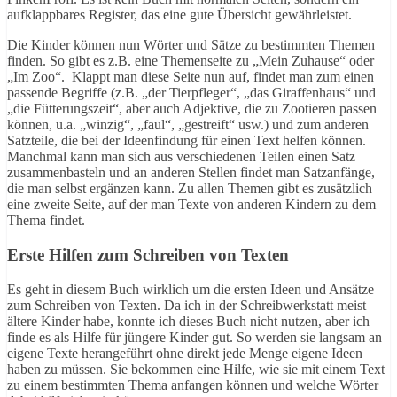
aufklappbares Register, das eine gute Übersicht gewährleistet.
Die Kinder können nun Wörter und Sätze zu bestimmten Themen
finden. So gibt es z.B. eine Themenseite zu „Mein Zuhause“ oder
„Im Zoo“. Klappt man diese Seite nun auf, findet man zum einen
passende Begriffe (z.B. „der Tierpfleger“, „das Giraffenhaus“ und
„die Fütterungszeit“, aber auch Adjektive, die zu Zootieren passen
können, u.a. „winzig“, „faul“, „gestreift“ usw.) und zum anderen
Satzteile, die bei der Ideenfindung für einen Text helfen können.
Manchmal kann man sich aus verschiedenen Teilen einen Satz
zusammenbasteln und an anderen Stellen findet man Satzanfänge,
die man selbst ergänzen kann. Zu allen Themen gibt es zusätzlich
eine zweite Seite, auf der man Texte von anderen Kindern zu dem
Thema findet.
Erste Hilfen zum Schreiben von Texten
Es geht in diesem Buch wirklich um die ersten Ideen und Ansätze
zum Schreiben von Texten. Da ich in der Schreibwerkstatt meist
ältere Kinder habe, konnte ich dieses Buch nicht nutzen, aber ich
finde es als Hilfe für jüngere Kinder gut. So werden sie langsam an
eigene Texte herangeführt ohne direkt jede Menge eigene Ideen
haben zu müssen. Sie bekommen eine Hilfe, wie sie mit einem Text
zu einem bestimmten Thema anfangen können und welche Wörter