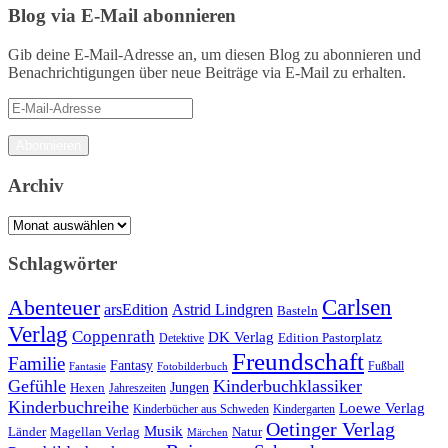
Blog via E-Mail abonnieren
Gib deine E-Mail-Adresse an, um diesen Blog zu abonnieren und
Benachrichtigungen über neue Beiträge via E-Mail zu erhalten.
E-
Mail-
Adresse
Abonnieren
Archiv
Archiv
Schlagwörter
Carlsen
Abenteuer
arsEdition
Astrid Lindgren
Basteln
Verlag
Coppenrath
DK Verlag
Detektive
Edition Pastorplatz
Freundschaft
Familie
Fantasy
Fantasie
Fotobilderbuch
Fußball
Gefühle
Kinderbuchklassiker
Jungen
Hexen
Jahreszeiten
Kinderbuchreihe
Loewe Verlag
Kinderbücher aus Schweden
Kindergarten
Oetinger Verlag
Musik
Länder
Natur
Magellan Verlag
Märchen