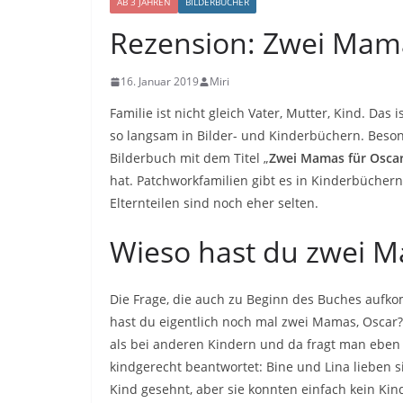
AB 3 JAHREN
BILDERBÜCHER
Rezension: Zwei Mama
16. Januar 2019
Miri
Familie ist nicht gleich Vater, Mutter, Kind. Das i
so langsam in Bilder- und Kinderbüchern. Beson
Bilderbuch mit dem Titel „
Zwei Mamas für Osca
hat. Patchworkfamilien gibt es in Kinderbüchern
Elternteilen sind noch eher selten.
Wieso hast du zwei 
Die Frage, die auch zu Beginn des Buches aufkom
hast du eigentlich noch mal zwei Mamas, Oscar
als bei anderen Kindern und da fragt man eben
kindgerecht beantwortet: Bine und Lina lieben s
Kind gesehnt, aber sie konnten einfach kein Ki