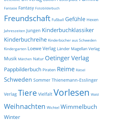
Fantasy
Fantasie
Fotobilderbuch
Freundschaft
Gefühle
Hexen
Fußball
Kinderbuchklassiker
Jungen
Jahreszeiten
Kinderbuchreihe
Kinderbücher aus Schweden
Loewe Verlag
Länder
Kindergarten
Magellan Verlag
Oetinger Verlag
Musik
Natur
Märchen
Reime
Pappbilderbuch
Piraten
Rätsel
Schweden
Sommer
Thienemann-Esslinger
Vorlesen
Tiere
Verlag
Vielfalt
Wald
Weihnachten
Wimmelbuch
Wichtel
Winter