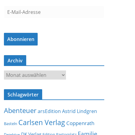
E
-
M
a
Abonnieren
i
l
-
Archiv
A
d
A
r
r
e
c
s
Schlagwörter
h
s
i
e
Abenteuer
arsEdition
Astrid Lindgren
v
Carlsen Verlag
Coppenrath
Basteln
Familie
DK Verlag
Detektive
Edition Pastorplatz