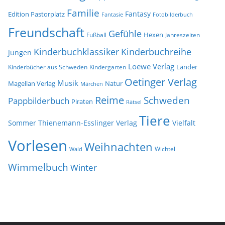
Familie
Fantasy
Edition Pastorplatz
Fantasie
Fotobilderbuch
Freundschaft
Gefühle
Hexen
Jahreszeiten
Fußball
Kinderbuchklassiker
Kinderbuchreihe
Jungen
Loewe Verlag
Länder
Kinderbücher aus Schweden
Kindergarten
Oetinger Verlag
Musik
Natur
Magellan Verlag
Märchen
Reime
Schweden
Pappbilderbuch
Piraten
Rätsel
Tiere
Sommer
Thienemann-Esslinger Verlag
Vielfalt
Vorlesen
Weihnachten
Wichtel
Wald
Wimmelbuch
Winter