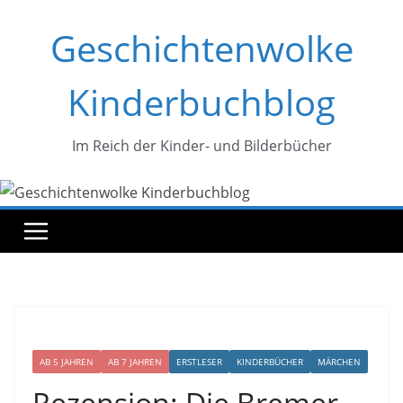
Zum
Geschichtenwolke
Inhalt
springen
Kinderbuchblog
Im Reich der Kinder- und Bilderbücher
AB 5 JAHREN
AB 7 JAHREN
ERSTLESER
KINDERBÜCHER
MÄRCHEN
Rezension: Die Bremer