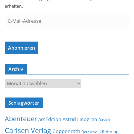
erhalten.
E
-
M
a
Abonnieren
i
l
-
Archiv
A
d
A
r
r
e
c
s
Schlagwörter
h
s
i
e
Abenteuer
arsEdition
Astrid Lindgren
v
Basteln
Carlsen Verlag
Coppenrath
DK Verlag
Detektive