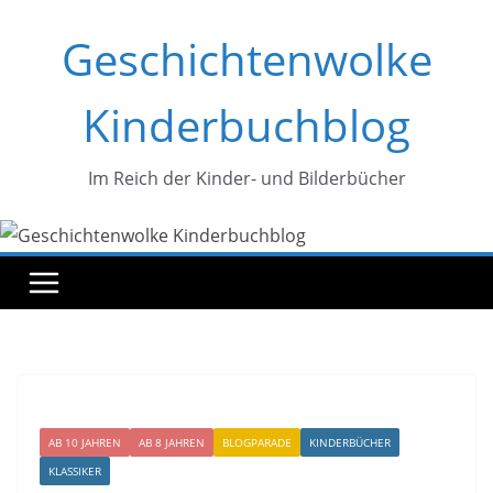
Zum
Geschichtenwolke
Inhalt
springen
Kinderbuchblog
Im Reich der Kinder- und Bilderbücher
AB 10 JAHREN
AB 8 JAHREN
BLOGPARADE
KINDERBÜCHER
KLASSIKER