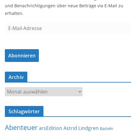
und Benachrichtigungen über neue Beiträge via E-Mail zu
erhalten.
E
-
M
a
Abonnieren
i
l
-
Archiv
A
d
A
r
r
e
c
s
Schlagwörter
h
s
i
e
Abenteuer
arsEdition
Astrid Lindgren
v
Basteln