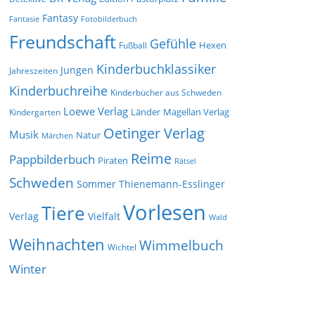
Fantasy
Fantasie
Fotobilderbuch
Freundschaft
Gefühle
Hexen
Fußball
Kinderbuchklassiker
Jungen
Jahreszeiten
Kinderbuchreihe
Kinderbücher aus Schweden
Loewe Verlag
Länder
Kindergarten
Magellan Verlag
Oetinger Verlag
Musik
Natur
Märchen
Reime
Pappbilderbuch
Piraten
Rätsel
Schweden
Sommer
Thienemann-Esslinger
Vorlesen
Tiere
Verlag
Vielfalt
Wald
Weihnachten
Wimmelbuch
Wichtel
Winter