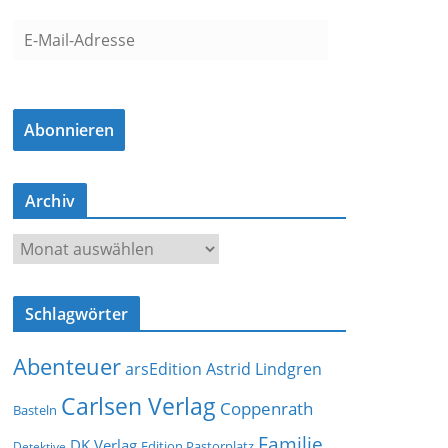
E
-
M
a
Abonnieren
i
l
-
Archiv
A
d
A
r
r
e
c
s
Schlagwörter
h
s
i
e
Abenteuer
arsEdition
Astrid Lindgren
v
Carlsen Verlag
Coppenrath
Basteln
Familie
DK Verlag
Detektive
Edition Pastorplatz