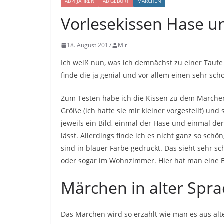
AB 4 JAHREN
AB GEBURT
MÄRCHEN
Vorlesekissen Hase un
18. August 2017
Miri
Ich weiß nun, was ich demnächst zu einer Tauf
finde die ja genial und vor allem einen sehr sch
Zum Testen habe ich die Kissen zu dem Märche
Größe (ich hatte sie mir kleiner vorgestellt) und 
jeweils ein Bild, einmal der Hase und einmal der 
lässt. Allerdings finde ich es nicht ganz so schö
sind in blauer Farbe gedruckt. Das sieht sehr 
oder sogar im Wohnzimmer. Hier hat man eine En
Märchen in alter Spr
Das Märchen wird so erzählt wie man es aus alt