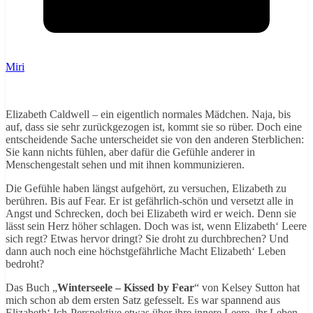
Miri
Elizabeth Caldwell – ein eigentlich normales Mädchen. Naja, bis
auf, dass sie sehr zurückgezogen ist, kommt sie so rüber. Doch eine
entscheidende Sache unterscheidet sie von den anderen Sterblichen:
Sie kann nichts fühlen, aber dafür die Gefühle anderer in
Menschengestalt sehen und mit ihnen kommunizieren.
Die Gefühle haben längst aufgehört, zu versuchen, Elizabeth zu
berühren. Bis auf Fear. Er ist gefährlich-schön und versetzt alle in
Angst und Schrecken, doch bei Elizabeth wird er weich. Denn sie
lässt sein Herz höher schlagen. Doch was ist, wenn Elizabeth‘ Leere
sich regt? Etwas hervor dringt? Sie droht zu durchbrechen? Und
dann auch noch eine höchstgefährliche Macht Elizabeth‘ Leben
bedroht?
Das Buch „
Winterseele – Kissed by Fear
“ von Kelsey Sutton hat
mich schon ab dem ersten Satz gefesselt. Es war spannend aus
Elizabeth‘ Ich-Perspektive etwas über ihre innere Leere, ihr Leben,