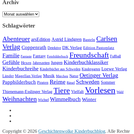
Archiv
Archiv
Schlagwörter
Carlsen
Abenteuer
arsEdition
Astrid Lindgren
Basteln
Verlag
Coppenrath
DK Verlag
Detektive
Edition Pastorplatz
Freundschaft
Familie
Fantasy
Fantasie
Fotobilderbuch
Fußball
Gefühle
Kinderbuchklassiker
Jungen
Hexen
Jahreszeiten
Kinderbuchreihe
Loewe Verlag
Kinderbücher aus Schweden
Kindergarten
Oetinger Verlag
Musik
Länder
Natur
Magellan Verlag
Märchen
Reime
Schweden
Pappbilderbuch
Sommer
Piraten
Rätsel
Vorlesen
Tiere
Thienemann-Esslinger Verlag
Vielfalt
Wald
Weihnachten
Wimmelbuch
Winter
Wichtel
Copyright © 2026
Geschichtenwolke Kinderbuchblog
. Alle Rechte