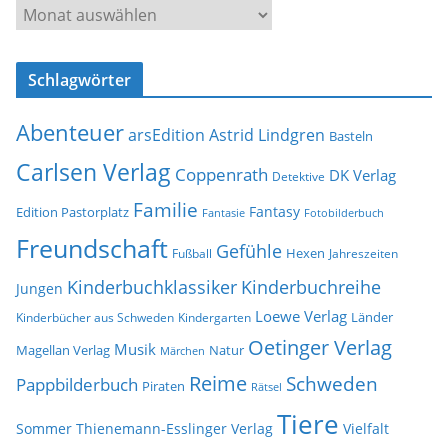
A
r
r
e
c
s
Schlagwörter
h
s
i
e
Abenteuer
arsEdition
Astrid Lindgren
v
Basteln
Carlsen Verlag
Coppenrath
DK Verlag
Detektive
Familie
Fantasy
Edition Pastorplatz
Fantasie
Fotobilderbuch
Freundschaft
Gefühle
Hexen
Jahreszeiten
Fußball
Kinderbuchklassiker
Kinderbuchreihe
Jungen
Loewe Verlag
Länder
Kinderbücher aus Schweden
Kindergarten
Oetinger Verlag
Musik
Natur
Magellan Verlag
Märchen
Reime
Schweden
Pappbilderbuch
Piraten
Rätsel
Tiere
Sommer
Thienemann-Esslinger Verlag
Vielfalt