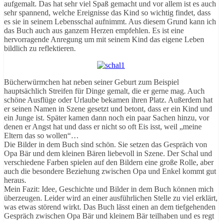
aufgemalt. Das hat sehr viel Spaß gemacht und vor allem ist es auch
sehr spannend, welche Ereignisse das Kind so wichtig findet, dass
es sie in seinem Lebensschal aufnimmt. Aus diesem Grund kann ich
das Buch auch aus ganzem Herzen empfehlen. Es ist eine
hervorragende Anregung um mit seinem Kind das eigene Leben
bildlich zu reflektieren.
Bücherwürmchen hat neben seiner Geburt zum Beispiel
hauptsächlich Streifen für Dinge gemalt, die er gerne mag. Auch
schöne Ausflüge oder Urlaube bekamen ihren Platz. Außerdem hat
er seinen Namen in Szene gesetzt und betont, dass er ein Kind und
ein Junge ist. Später kamen dann noch ein paar Sachen hinzu, vor
denen er Angst hat und dass er nicht so oft Eis isst, weil „meine
Eltern das so wollen“…
Die Bilder in dem Buch sind schön. Sie setzen das Gespräch von
Opa Bär und dem kleinen Bären liebevoll in Szene. Der Schal und
verschiedene Farben spielen auf den Bildern eine große Rolle, aber
auch die besondere Beziehung zwischen Opa und Enkel kommt gut
heraus.
Mein Fazit: Idee, Geschichte und Bilder in dem Buch können mich
überzeugen. Leider wird an einer ausführlichen Stelle zu viel erklärt,
was etwas störend wirkt. Das Buch lässt einen an dem tiefgehenden
Gespräch zwischen Opa Bär und kleinem Bär teilhaben und es regt