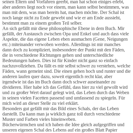
seinen Eltern und Vorfahren geerbt, man hat schon einiges erlebt,
aber anderes liegt noch vor einem, man kann selbst bestimmen, was
man mit dem, was man bereits hat, machen möchte. Der Schal ist
noch lange nicht zu Ende gewebt und wie er am Ende aussieht,
bestimmt man zu einem großen Teil selber.
An sich gefällt mir diese philosophische Ebene in dem Buch. Mir
gefällt, der Austausch zwischen Opa und Enkel und auch dass viele
Aspekte, die das eigene Leben eben ausmachen (Gene, Neigungen
etc.) miteinander verwoben werden. Allerdings ist mir manches
dann doch zu kompliziert, insbesondere der Punkt mit den Fäden,
die in verschiedene Richtungen gehen und unterschiedliche
Bedeutungen haben. Dies ist für Kinder nicht ganz so einfach
nachzuvollziehen. Da fällt es mir selbst schwer zu verstehen, welche
Fäden, wann gemeint sind. Die einen gehen hoch und runter und die
anderen laufen quer dazu, soweit eigentlich recht klar, aber
irgendwie ist das im Buch dann doch schwer auseinander zu
dividieren. Hier habe ich das Gefühl, dass hier zu viel gewollt wird
und zu großer Wert darauf gelegt wird, das Leben durch das Weben
in seinen vielen Facetten passend und umfassend zu spiegeln. Für
mich wird an dieser Stelle zu viel erklärt.
Besonders gut gefällt mir das Bild eines Schals, der das Leben
darstellt. Da kann man ja wirklich ganz toll durch verschiedene
Muster und Farben vieles hineinweben.
Bücherwürmchen und ich haben die Idee gleich aufgegriffen und
unseren eigenen Schal des Lebens auf ein großes Blatt Papier