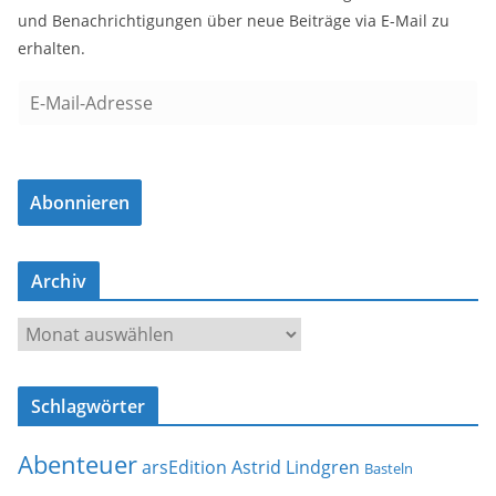
und Benachrichtigungen über neue Beiträge via E-Mail zu
erhalten.
E
-
M
a
Abonnieren
i
l
-
Archiv
A
d
A
r
r
e
c
s
Schlagwörter
h
s
i
e
Abenteuer
arsEdition
Astrid Lindgren
v
Basteln