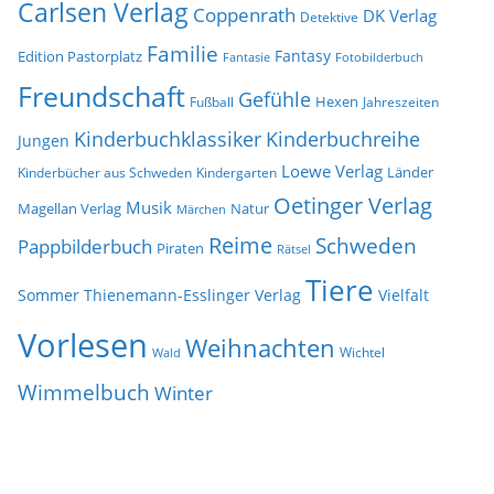
Carlsen Verlag
Coppenrath
DK Verlag
Detektive
Familie
Fantasy
Edition Pastorplatz
Fantasie
Fotobilderbuch
Freundschaft
Gefühle
Hexen
Jahreszeiten
Fußball
Kinderbuchklassiker
Kinderbuchreihe
Jungen
Loewe Verlag
Länder
Kinderbücher aus Schweden
Kindergarten
Oetinger Verlag
Musik
Natur
Magellan Verlag
Märchen
Reime
Schweden
Pappbilderbuch
Piraten
Rätsel
Tiere
Sommer
Thienemann-Esslinger Verlag
Vielfalt
Vorlesen
Weihnachten
Wichtel
Wald
Wimmelbuch
Winter