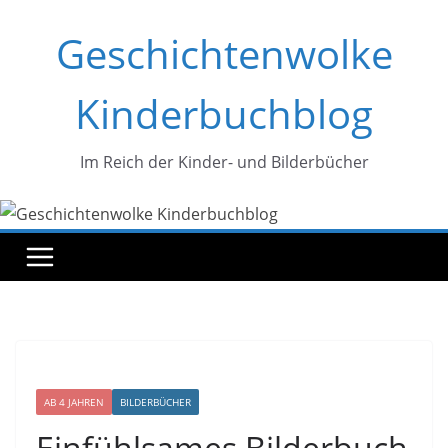
Zum
Geschichtenwolke
Inhalt
springen
Kinderbuchblog
Im Reich der Kinder- und Bilderbücher
AB 4 JAHREN
BILDERBÜCHER
Einfühlsames Bilderbuch