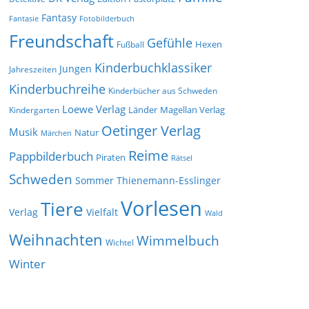
Fantasy
Fantasie
Fotobilderbuch
Freundschaft
Gefühle
Hexen
Fußball
Kinderbuchklassiker
Jungen
Jahreszeiten
Kinderbuchreihe
Kinderbücher aus Schweden
Loewe Verlag
Länder
Kindergarten
Magellan Verlag
Oetinger Verlag
Musik
Natur
Märchen
Reime
Pappbilderbuch
Piraten
Rätsel
Schweden
Sommer
Thienemann-Esslinger
Vorlesen
Tiere
Verlag
Vielfalt
Wald
Weihnachten
Wimmelbuch
Wichtel
Winter