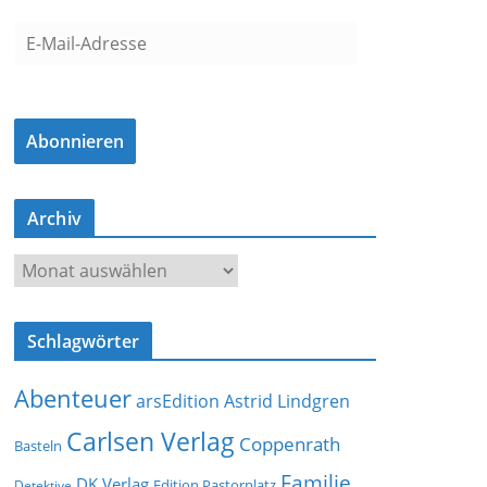
E
-
M
a
Abonnieren
i
l
-
Archiv
A
d
A
r
r
e
c
s
Schlagwörter
h
s
i
e
Abenteuer
arsEdition
Astrid Lindgren
v
Carlsen Verlag
Coppenrath
Basteln
Familie
DK Verlag
Detektive
Edition Pastorplatz