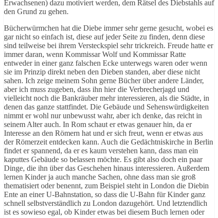
Erwachsenen) dazu motiviert werden, dem Rätsel des Diebstahls auf
den Grund zu gehen.
Bücherwürmchen hat die Diebe immer sehr gerne gesucht, wobei es
gar nicht so einfach ist, diese auf jeder Seite zu finden, denn diese
sind teilweise bei ihrem Versteckspiel sehr trickreich. Freude hatte er
immer daran, wenn Kommissar Wolf und Kommissar Ratte
entweder in einer ganz falschen Ecke unterwegs waren oder wenn
sie im Prinzip direkt neben den Dieben standen, aber diese nicht
sahen. Ich zeige meinem Sohn gerne Bücher über andere Länder,
aber ich muss zugeben, dass ihn hier die Verbrecherjagd und
vielleicht noch die Bankräuber mehr interessieren, als die Städte, in
denen das ganze stattfindet. Die Gebäude und Sehenswürdigkeiten
nimmt er wohl nur unbewusst wahr, aber ich denke, das reicht in
seinem Alter auch. In Rom schaut er etwas genauer hin, da er
Interesse an den Römern hat und er sich freut, wenn er etwas aus
der Römerzeit entdecken kann. Auch die Gedächtniskirche in Berlin
findet er spannend, da er es kaum verstehen kann, dass man ein
kaputtes Gebäude so belassen möchte. Es gibt also doch ein paar
Dinge, die ihn über das Geschehen hinaus interessieren. Außerdem
lernen Kinder ja auch manche Sachen, ohne dass man sie groß
thematisiert oder benennt, zum Beispiel steht in London die Diebin
Ente an einer U-Bahnstation, so dass die U-Bahn für Kinder ganz
schnell selbstverständlich zu London dazugehört. Und letztendlich
ist es sowieso egal, ob Kinder etwas bei diesem Buch lernen oder