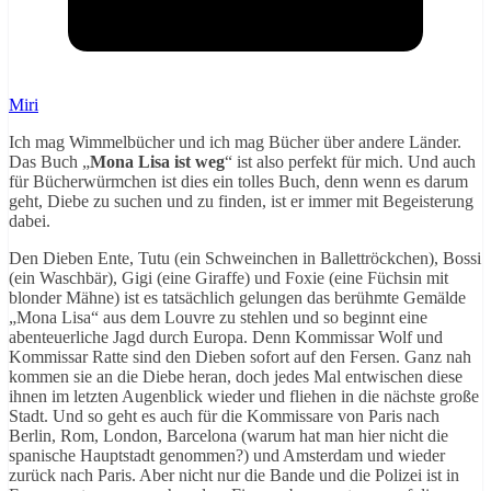
Miri
Ich mag Wimmelbücher und ich mag Bücher über andere Länder.
Das Buch „
Mona Lisa ist weg
“ ist also perfekt für mich. Und auch
für Bücherwürmchen ist dies ein tolles Buch, denn wenn es darum
geht, Diebe zu suchen und zu finden, ist er immer mit Begeisterung
dabei.
Den Dieben Ente, Tutu (ein Schweinchen in Ballettröckchen), Bossi
(ein Waschbär), Gigi (eine Giraffe) und Foxie (eine Füchsin mit
blonder Mähne) ist es tatsächlich gelungen das berühmte Gemälde
„Mona Lisa“ aus dem Louvre zu stehlen und so beginnt eine
abenteuerliche Jagd durch Europa. Denn Kommissar Wolf und
Kommissar Ratte sind den Dieben sofort auf den Fersen. Ganz nah
kommen sie an die Diebe heran, doch jedes Mal entwischen diese
ihnen im letzten Augenblick wieder und fliehen in die nächste große
Stadt. Und so geht es auch für die Kommissare von Paris nach
Berlin, Rom, London, Barcelona (warum hat man hier nicht die
spanische Hauptstadt genommen?) und Amsterdam und wieder
zurück nach Paris. Aber nicht nur die Bande und die Polizei ist in