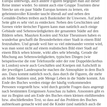
Europa unterwegs, auch andere Figuren begegnet man auf dieser
Reise immer wieder. So nimmt auch eine Gruppe Touristen diese
Strecke um ein paar Städte Europas kennen zu lernen, ein
geheimnisvoller Künstler taucht überall auf und neben den
Gemälde-Dieben treiben auch Bankräuber ihr Unwesen. Auf jeder
Seite gibt es sehr viel zu entdecken: Neben den Geschichten und
Szenen vieler tierischer Figuren kann man natürlich auch einige
Gebäude und Sehenswürdigkeiten der genannten Städte auf den
Bildern sehen. Maayken Koolen und Nickie Theunissen haben es
wunderbar geschafft die Besonderheiten einer Stadt in einem Bild
festzuhalten. Und gerade weil hier so viel miteinander vereint wird,
was man sonst nicht auf einem realistischen Bild einer Stadt auf
einem Blick sehen könnte, wirkt alles sehr lebendig. Gerade die
Mischung aus Sehenswürdigkeiten, typischen Dingen (wie
beispielsweise die rote Telefonzelle oder der rote Doppeldeckerbus
in London) sowie auch Geschäften und Kneipen mit Aufschrift in
der jeweiligen Landessprache machen die Atmosphäre in dem Buch
aus. Dazu kommt natürlich noch, dass durch die Figuren, die mehr
als bloße Statisten sind, jede Menge Leben in die Städte kommt. Am
Ende des Buches werden einige der häufig vorkommenden
Personen vorgestellt bzw. wird durch gezielte Fragen dazu angeregt
nach bestimmten Ereignissen Ausschau zu halten. Ansonsten gibt es
nur zu Beginn und am Ende des Buches einen kleinen einführenden
bzw. abschließenden Text, so dass auf das Problem des Buches
aufmerksam gemacht wird und die Kinder (und natürlich auch die