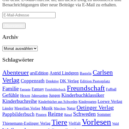
Benachrichtigungen über neue Beiträge via E-Mail zu erhalten.
E-
Mail-
Adresse
Abonnieren
Archiv
Archiv
Schlagwörter
Carlsen
Abenteuer
arsEdition
Astrid Lindgren
Basteln
Verlag
Coppenrath
DK Verlag
Detektive
Edition Pastorplatz
Freundschaft
Familie
Fantasy
Fantasie
Fotobilderbuch
Fußball
Gefühle
Kinderbuchklassiker
Jungen
Hexen
Jahreszeiten
Kinderbuchreihe
Loewe Verlag
Kinderbücher aus Schweden
Kindergarten
Oetinger Verlag
Musik
Länder
Natur
Magellan Verlag
Märchen
Reime
Schweden
Pappbilderbuch
Sommer
Piraten
Rätsel
Vorlesen
Tiere
Thienemann-Esslinger Verlag
Vielfalt
Wald