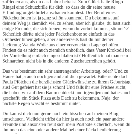
zufrieden aus, als du das Labor betratst. Zum Glück hatte Ringo
Ringel eine Schutzbrille für dich, so dass du dir seine neuste
Erfindung ungefährdet anschauen konntest. Der Beruf eines
Päckchenboten ist ja ganz schön spannend. Du bekommst auf
deinem Weg ja ziemlich viel zu sehen, aber ich glaube, du hast auch
einige Freunde, die sich freuen, wenn du vorbei kommst, stimmt’s?
Sicherlich dürfte nicht jeder Päckchenbote so einfach in das
Orchester hineingehen, aber andererseits hast du mit deiner
Lieferung Wanda Wolle aus einer verzwickten Lage geholfen.
Findest du es nicht auch ziemlich unhöflich, dass Vater Krokodil bei
der Vorstellung einfach eingeschlafen ist? Hoffentlich hat man sein
Schnarchen nicht bis in die anderen Zuschauerreihen gehört.
Das war bestimmt ein sehr anstrengender Arbeitstag, oder? Und zu
Hause hat ja auch noch jemand auf dich gewartet. Bitte richte doch
Paula Pfötchen die herzlichsten Glückwünsche zu ihrem Geburtstag
aus! Gut gefeiert hat sie ja schon! Und falls ihr eure Frisbee sucht,
die haben wir auf dem Baum entdeckt und irgendjemand hat es auch
geschafft, ein Stück Pizza aufs Dach zu bekommen. Naja, der
nächste Regen wäscht es bestimmt runter.
Du kannst dich nun gerne noch ein bisschen auf meinen Blog
umschauen. Vielleicht triffst du hier ja auch noch ein paar andere
Freunde und ansonsten freut sich mein Postbote sicherlich, wenn du
ihn noch das eine oder andere Mal bei einer Päckchenlieferung