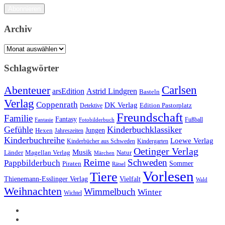
Adresse
Abonnieren
Archiv
Archiv
Schlagwörter
Carlsen
Abenteuer
arsEdition
Astrid Lindgren
Basteln
Verlag
Coppenrath
DK Verlag
Detektive
Edition Pastorplatz
Freundschaft
Familie
Fantasy
Fantasie
Fotobilderbuch
Fußball
Gefühle
Kinderbuchklassiker
Jungen
Hexen
Jahreszeiten
Kinderbuchreihe
Loewe Verlag
Kinderbücher aus Schweden
Kindergarten
Oetinger Verlag
Musik
Länder
Natur
Magellan Verlag
Märchen
Reime
Schweden
Pappbilderbuch
Sommer
Piraten
Rätsel
Vorlesen
Tiere
Thienemann-Esslinger Verlag
Vielfalt
Wald
Weihnachten
Wimmelbuch
Winter
Wichtel