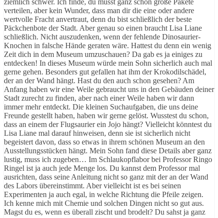
ziemlich schwer. Ich finde, du musst ganz schön große Pakete
verteilen, aber kein Wunder, dass man dir die eine oder andere
wertvolle Fracht anvertraut, denn du bist schließlich der beste
Päckchenbote der Stadt. Aber genau so einen braucht Lisa Liane
schließlich. Nicht auszudenken, wenn der fehlende Dinosaurier-
Knochen in falsche Hände geraten wäre. Hattest du denn ein wenig
Zeit dich in dem Museum umzuschauen? Da gab es ja einiges zu
entdecken! In dieses Museum würde mein Sohn sicherlich auch mal
gerne gehen. Besonders gut gefallen hat ihm der Krokodilschädel,
der an der Wand hängt. Hast du den auch schon gesehen? Am
Anfang haben wir eine Weile gebraucht uns in den Gebäuden deiner
Stadt zurecht zu finden, aber nach einer Weile haben wir dann
immer mehr entdeckt. Die kleinen Suchaufgaben, die uns deine
Freunde gestellt haben, haben wir gerne gelöst. Wusstest du schon,
dass an einem der Flugsaurier ein Jojo hängt? Vielleicht könntest du
Lisa Liane mal darauf hinweisen, denn sie ist sicherlich nicht
begeistert davon, dass so etwas in ihrem schönen Museum an den
Ausstellungsstücken hängt. Mein Sohn fand diese Details aber ganz
lustig, muss ich zugeben… Im Schlaukopflabor bei Professor Ringo
Ringel ist ja auch jede Menge los. Du kannst dem Professor mal
ausrichten, dass seine Anleitung nicht so ganz mit der an der Wand
des Labors übereinstimmt. Aber vielleicht ist es bei seinen
Experimenten ja auch egal, in welche Richtung die Pfeile zeigen.
Ich kenne mich mit Chemie und solchen Dingen nicht so gut aus.
Magst du es, wenn es überall zischt und brodelt? Du sahst ja ganz