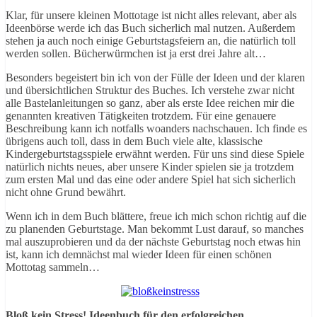
Klar, für unsere kleinen Mottotage ist nicht alles relevant, aber als
Ideenbörse werde ich das Buch sicherlich mal nutzen. Außerdem
stehen ja auch noch einige Geburtstagsfeiern an, die natürlich toll
werden sollen. Bücherwürmchen ist ja erst drei Jahre alt…
Besonders begeistert bin ich von der Fülle der Ideen und der klaren
und übersichtlichen Struktur des Buches. Ich verstehe zwar nicht
alle Bastelanleitungen so ganz, aber als erste Idee reichen mir die
genannten kreativen Tätigkeiten trotzdem. Für eine genauere
Beschreibung kann ich notfalls woanders nachschauen. Ich finde es
übrigens auch toll, dass in dem Buch viele alte, klassische
Kindergeburtstagsspiele erwähnt werden. Für uns sind diese Spiele
natürlich nichts neues, aber unsere Kinder spielen sie ja trotzdem
zum ersten Mal und das eine oder andere Spiel hat sich sicherlich
nicht ohne Grund bewährt.
Wenn ich in dem Buch blättere, freue ich mich schon richtig auf die
zu planenden Geburtstage. Man bekommt Lust darauf, so manches
mal auszuprobieren und da der nächste Geburtstag noch etwas hin
ist, kann ich demnächst mal wieder Ideen für einen schönen
Mottotag sammeln…
Bloß kein Stress! Ideenbuch für den erfolgreichen