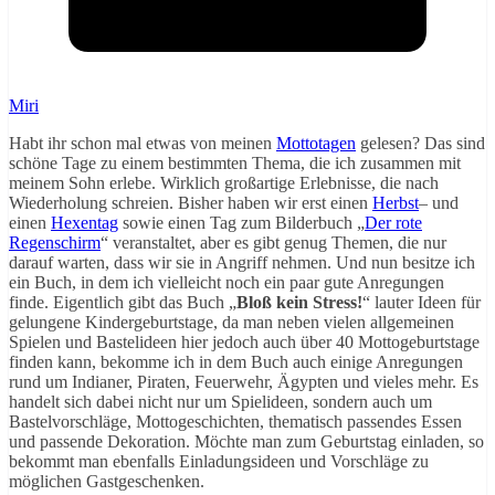
Miri
Habt ihr schon mal etwas von meinen
Mottotagen
gelesen? Das sind
schöne Tage zu einem bestimmten Thema, die ich zusammen mit
meinem Sohn erlebe. Wirklich großartige Erlebnisse, die nach
Wiederholung schreien. Bisher haben wir erst einen
Herbst
– und
einen
Hexentag
sowie einen Tag zum Bilderbuch „
Der rote
Regenschirm
“ veranstaltet, aber es gibt genug Themen, die nur
darauf warten, dass wir sie in Angriff nehmen. Und nun besitze ich
ein Buch, in dem ich vielleicht noch ein paar gute Anregungen
finde. Eigentlich gibt das Buch „
Bloß kein Stress!
“ lauter Ideen für
gelungene Kindergeburtstage, da man neben vielen allgemeinen
Spielen und Bastelideen hier jedoch auch über 40 Mottogeburtstage
finden kann, bekomme ich in dem Buch auch einige Anregungen
rund um Indianer, Piraten, Feuerwehr, Ägypten und vieles mehr. Es
handelt sich dabei nicht nur um Spielideen, sondern auch um
Bastelvorschläge, Mottogeschichten, thematisch passendes Essen
und passende Dekoration. Möchte man zum Geburtstag einladen, so
bekommt man ebenfalls Einladungsideen und Vorschläge zu
möglichen Gastgeschenken.