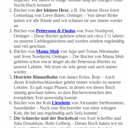
Nacht-Buch benutzt!
Bücher von
der kleinen Hexe
, z.B. Die kleine Hexe feiert
Geburtstag von Lieve Baten, Oetinger – Von dieser Reihe
haben wir alle Bände und wir schauen sie uns immer wieder
an.
Bücher von
Pettersson & Findus
von Sven Nordqvist,
Oetinger – Diese Bücher gehören schon seit circa 1 ½ Jahren
zu unseren Lieblingsbüchern und werden seitdem regelmäßig
und viel geschaut.
Bücher von
Mama Muh
von Jujja und Tomas Wieslander
und Sven Nordqvist, Oetinger – Die Bücher von Mama Muh
gehören schon etwas länger als die Pettersson-Bücher zu
unserer Lektüre. Wir lesen sie sehr gerne und auch immer
wieder.
Henriette Bimmelbahn
von James Krüss, Boje – Auch
dieser Kinderbuchklassiker gehört immer wieder zu unserer
Lektüre. Es gab sogar Phasen, in denen wir dieses Buch
ständig geschaut haben, so dass Bücherwürmchen den
kompletten Text auswendig konnte.
Bücher von der Kuh
Lieselotte
von Alexander Steffensmeier,
Sauerländer – Noch eine Bücherreihe von einer witzigen
Kuh, die bei uns regelmäßig aufs Sofa kommt!
Die Schnecke und der Buckelwal
von Axel Scheffler und
Julia Donaldson, Beltz Gelberg – Dieses Buch haben wir im