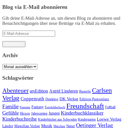
Blog via E-Mail abonnieren
Gib deine E-Mail-Adresse an, um diesen Blog zu abonnieren und
Benachrichtigungen über neue Beiträge via E-Mail zu erhalten.
E-
Mail-
Adresse
Abonnieren
Archiv
Archiv
Schlagwörter
Carlsen
Abenteuer
arsEdition
Astrid Lindgren
Basteln
Verlag
Coppenrath
DK Verlag
Detektive
Edition Pastorplatz
Freundschaft
Familie
Fantasy
Fantasie
Fotobilderbuch
Fußball
Gefühle
Kinderbuchklassiker
Jungen
Hexen
Jahreszeiten
Kinderbuchreihe
Loewe Verlag
Kinderbücher aus Schweden
Kindergarten
Oetinger Verlag
Musik
Länder
Natur
Magellan Verlag
Märchen