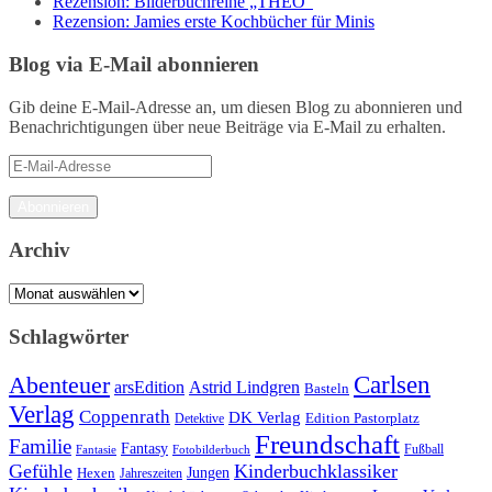
Rezension: Bilderbuchreihe „THEO“
Rezension: Jamies erste Kochbücher für Minis
Blog via E-Mail abonnieren
Gib deine E-Mail-Adresse an, um diesen Blog zu abonnieren und
Benachrichtigungen über neue Beiträge via E-Mail zu erhalten.
E-
Mail-
Adresse
Abonnieren
Archiv
Archiv
Schlagwörter
Carlsen
Abenteuer
arsEdition
Astrid Lindgren
Basteln
Verlag
Coppenrath
DK Verlag
Detektive
Edition Pastorplatz
Freundschaft
Familie
Fantasy
Fantasie
Fotobilderbuch
Fußball
Gefühle
Kinderbuchklassiker
Jungen
Hexen
Jahreszeiten