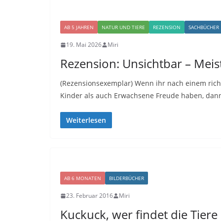
AB 5 JAHREN
NATUR UND TIERE
REZENSION
SACHBÜCHER
19. Mai 2026
Miri
Rezension: Unsichtbar – Meis
(Rezensionsexemplar) Wenn ihr nach einem rich
Kinder als auch Erwachsene Freude haben, dan
Weiterlesen
AB 6 MONATEN
BILDERBÜCHER
23. Februar 2016
Miri
Kuckuck, wer findet die Tiere