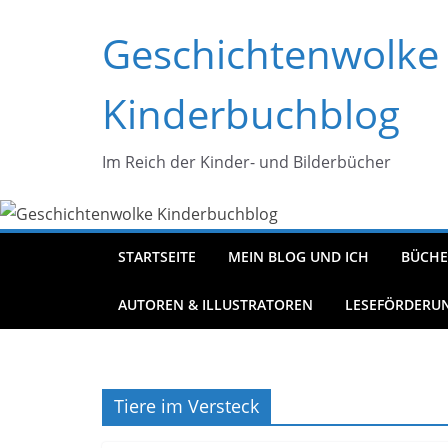
Zum
Geschichtenwolke
Inhalt
springen
Kinderbuchblog
Im Reich der Kinder- und Bilderbücher
STARTSEITE
MEIN BLOG UND ICH
BÜCHE
AUTOREN & ILLUSTRATOREN
LESEFÖRDERU
Tiere im Versteck