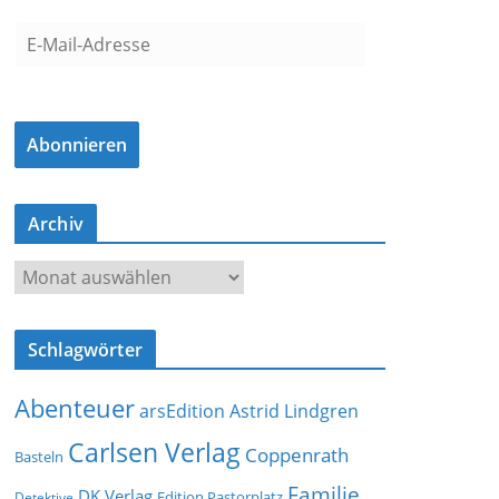
E
-
M
a
Abonnieren
i
l
-
Archiv
A
d
A
r
r
e
c
s
Schlagwörter
h
s
i
e
Abenteuer
arsEdition
Astrid Lindgren
v
Carlsen Verlag
Coppenrath
Basteln
Familie
DK Verlag
Detektive
Edition Pastorplatz