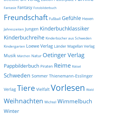
Fantasy
Fantasie
Fotobilderbuch
Freundschaft
Gefühle
Hexen
Fußball
Kinderbuchklassiker
Jungen
Jahreszeiten
Kinderbuchreihe
Kinderbücher aus Schweden
Loewe Verlag
Länder
Kindergarten
Magellan Verlag
Oetinger Verlag
Musik
Natur
Märchen
Reime
Pappbilderbuch
Piraten
Rätsel
Schweden
Sommer
Thienemann-Esslinger
Vorlesen
Tiere
Verlag
Vielfalt
Wald
Weihnachten
Wimmelbuch
Wichtel
Winter