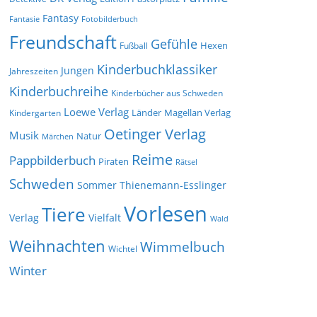
Fantasy
Fantasie
Fotobilderbuch
Freundschaft
Gefühle
Hexen
Fußball
Kinderbuchklassiker
Jungen
Jahreszeiten
Kinderbuchreihe
Kinderbücher aus Schweden
Loewe Verlag
Länder
Kindergarten
Magellan Verlag
Oetinger Verlag
Musik
Natur
Märchen
Reime
Pappbilderbuch
Piraten
Rätsel
Schweden
Sommer
Thienemann-Esslinger
Vorlesen
Tiere
Verlag
Vielfalt
Wald
Weihnachten
Wimmelbuch
Wichtel
Winter