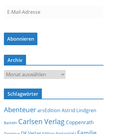
E
-
M
a
Abonnieren
i
l
-
Archiv
A
d
A
r
r
e
c
s
Schlagwörter
h
s
i
e
Abenteuer
arsEdition
Astrid Lindgren
v
Carlsen Verlag
Coppenrath
Basteln
Familie
DK Verlag
Detektive
Edition Pastorplatz