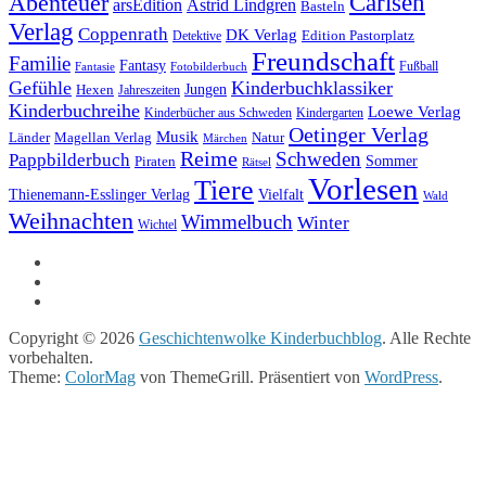
Carlsen
Abenteuer
arsEdition
Astrid Lindgren
Basteln
Verlag
Coppenrath
DK Verlag
Detektive
Edition Pastorplatz
Freundschaft
Familie
Fantasy
Fantasie
Fotobilderbuch
Fußball
Gefühle
Kinderbuchklassiker
Jungen
Hexen
Jahreszeiten
Kinderbuchreihe
Loewe Verlag
Kinderbücher aus Schweden
Kindergarten
Oetinger Verlag
Musik
Länder
Natur
Magellan Verlag
Märchen
Reime
Schweden
Pappbilderbuch
Sommer
Piraten
Rätsel
Vorlesen
Tiere
Thienemann-Esslinger Verlag
Vielfalt
Wald
Weihnachten
Wimmelbuch
Winter
Wichtel
Copyright © 2026
Geschichtenwolke Kinderbuchblog
. Alle Rechte
vorbehalten.
Theme:
ColorMag
von ThemeGrill. Präsentiert von
WordPress
.