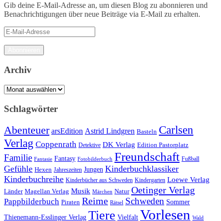
Gib deine E-Mail-Adresse an, um diesen Blog zu abonnieren und
Benachrichtigungen über neue Beiträge via E-Mail zu erhalten.
E-
Mail-
Adresse
Abonnieren
Archiv
Archiv
Schlagwörter
Carlsen
Abenteuer
arsEdition
Astrid Lindgren
Basteln
Verlag
Coppenrath
DK Verlag
Detektive
Edition Pastorplatz
Freundschaft
Familie
Fantasy
Fantasie
Fotobilderbuch
Fußball
Gefühle
Kinderbuchklassiker
Jungen
Hexen
Jahreszeiten
Kinderbuchreihe
Loewe Verlag
Kinderbücher aus Schweden
Kindergarten
Oetinger Verlag
Musik
Länder
Natur
Magellan Verlag
Märchen
Reime
Schweden
Pappbilderbuch
Sommer
Piraten
Rätsel
Vorlesen
Tiere
Thienemann-Esslinger Verlag
Vielfalt
Wald