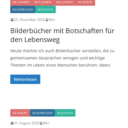
AB 4 JAHREN
AB 5 JAHREN
AB 6 JAHREN
AB GEBURT
BILDERBÜCHER
REZENSION
23. Dezember 2020
Miri
Bilderbücher mit Botschaften für
den Lebensweg
Heute möchte ich euch Bilderbücher vorstellen, die zu
gemeinsamen Gesprächen anregen und wichtige
Themen im Leben eines Menschen berühren: Ideen,
Weiterlesen
AB GEBURT
BILDERBÜCHER
REZENSION
31. August 2020
Miri