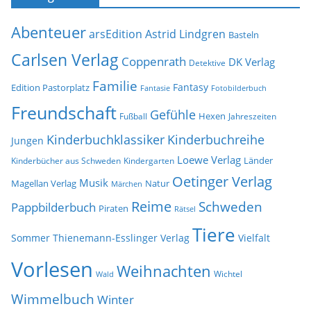
h
s
i
e
Abenteuer
arsEdition
Astrid Lindgren
v
Basteln
Carlsen Verlag
Coppenrath
DK Verlag
Detektive
Familie
Fantasy
Edition Pastorplatz
Fantasie
Fotobilderbuch
Freundschaft
Gefühle
Hexen
Jahreszeiten
Fußball
Kinderbuchklassiker
Kinderbuchreihe
Jungen
Loewe Verlag
Länder
Kinderbücher aus Schweden
Kindergarten
Oetinger Verlag
Musik
Natur
Magellan Verlag
Märchen
Reime
Schweden
Pappbilderbuch
Piraten
Rätsel
Tiere
Sommer
Thienemann-Esslinger Verlag
Vielfalt
Vorlesen
Weihnachten
Wichtel
Wald
Wimmelbuch
Winter