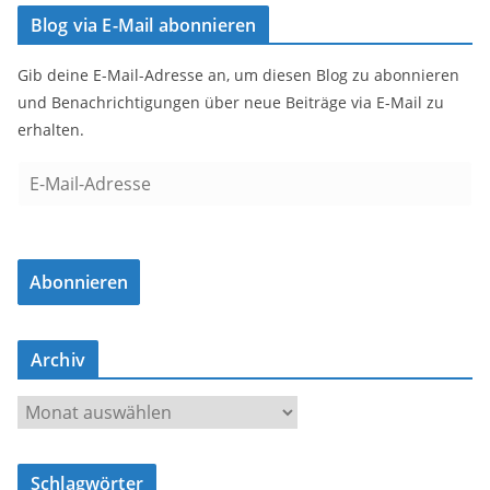
Blog via E-Mail abonnieren
Gib deine E-Mail-Adresse an, um diesen Blog zu abonnieren
und Benachrichtigungen über neue Beiträge via E-Mail zu
erhalten.
E
-
M
a
Abonnieren
i
l
-
Archiv
A
d
A
r
r
e
c
s
Schlagwörter