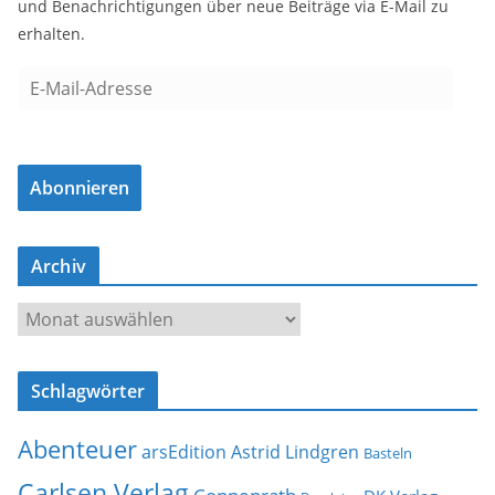
und Benachrichtigungen über neue Beiträge via E-Mail zu
erhalten.
E
-
M
a
Abonnieren
i
l
-
Archiv
A
d
A
r
r
e
c
s
Schlagwörter
h
s
i
e
Abenteuer
arsEdition
Astrid Lindgren
v
Basteln
Carlsen Verlag