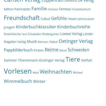
Coppenrath
DK Verlag
Detektive
Familie
Fantasy
Edition Pastorplatz
Fantasie
Fotobilderbuch
Freundschaft
Gefühle
Hexen
Jahreszeiten
Fußball
Kinderbuchklassiker
Kinderbuchreihe
Jungen
Loewe Verlag
Länder
Kinderbücher aus Schweden
Kindergarten
Oetinger Verlag
Musik
Natur
Magellan Verlag
Märchen
Reime
Schweden
Pappbilderbuch
Piraten
Rätsel
Tiere
Sommer
Thienemann-Esslinger Verlag
Vielfalt
Vorlesen
Weihnachten
Wichtel
Wald
Wimmelbuch
Winter