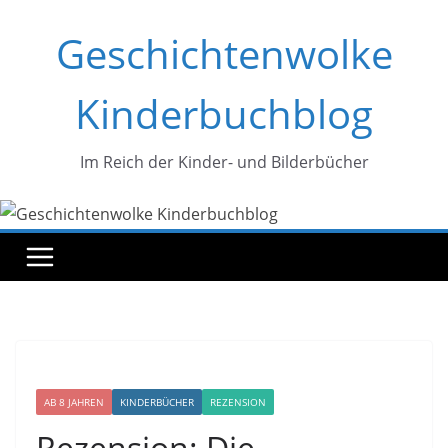
Zum
Geschichtenwolke
Inhalt
springen
Kinderbuchblog
Im Reich der Kinder- und Bilderbücher
AB 8 JAHREN
KINDERBÜCHER
REZENSION
Rezension: Die