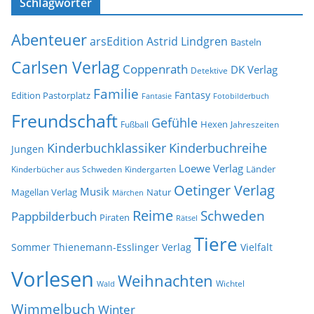
Schlagwörter
h
s
i
e
Abenteuer
arsEdition
Astrid Lindgren
v
Basteln
Carlsen Verlag
Coppenrath
DK Verlag
Detektive
Familie
Fantasy
Edition Pastorplatz
Fantasie
Fotobilderbuch
Freundschaft
Gefühle
Hexen
Jahreszeiten
Fußball
Kinderbuchklassiker
Kinderbuchreihe
Jungen
Loewe Verlag
Länder
Kinderbücher aus Schweden
Kindergarten
Oetinger Verlag
Musik
Natur
Magellan Verlag
Märchen
Reime
Schweden
Pappbilderbuch
Piraten
Rätsel
Tiere
Sommer
Thienemann-Esslinger Verlag
Vielfalt
Vorlesen
Weihnachten
Wichtel
Wald
Wimmelbuch
Winter