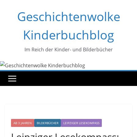
Zum
Geschichtenwolke
Inhalt
springen
Kinderbuchblog
Im Reich der Kinder- und Bilderbücher
AB 3 JAHREN
BILDERBÜCHER
LEIPZIGER LESEKOMPASS
Leipziger Lesekompass: