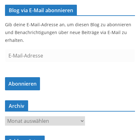
Blog via E-Mail abonnieren
Gib deine E-Mail-Adresse an, um diesen Blog zu abonnieren
und Benachrichtigungen über neue Beiträge via E-Mail zu
erhalten.
E
-
M
a
Abonnieren
i
l
-
Archiv
A
d
A
r
r
e
c
s