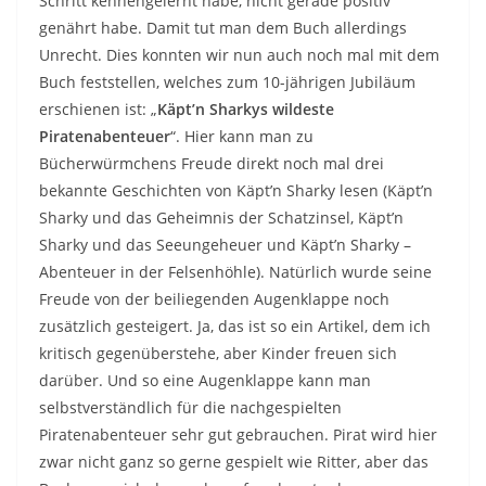
Schritt kennengelernt habe, nicht gerade positiv
genährt habe. Damit tut man dem Buch allerdings
Unrecht. Dies konnten wir nun auch noch mal mit dem
Buch feststellen, welches zum 10-jährigen Jubiläum
erschienen ist: „
Käpt’n Sharkys wildeste
Piratenabenteuer
“. Hier kann man zu
Bücherwürmchens Freude direkt noch mal drei
bekannte Geschichten von Käpt’n Sharky lesen (Käpt’n
Sharky und das Geheimnis der Schatzinsel, Käpt’n
Sharky und das Seeungeheuer und Käpt’n Sharky –
Abenteuer in der Felsenhöhle). Natürlich wurde seine
Freude von der beiliegenden Augenklappe noch
zusätzlich gesteigert. Ja, das ist so ein Artikel, dem ich
kritisch gegenüberstehe, aber Kinder freuen sich
darüber. Und so eine Augenklappe kann man
selbstverständlich für die nachgespielten
Piratenabenteuer sehr gut gebrauchen. Pirat wird hier
zwar nicht ganz so gerne gespielt wie Ritter, aber das