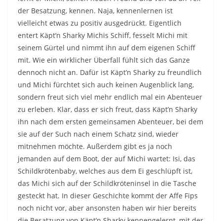
der Besatzung, kennen. Naja, kennenlernen ist
vielleicht etwas zu positiv ausgedrückt. Eigentlich
entert Käpt’n Sharky Michis Schiff, fesselt Michi mit
seinem Gürtel und nimmt ihn auf dem eigenen Schiff
mit. Wie ein wirklicher Überfall fühlt sich das Ganze
dennoch nicht an. Dafür ist Käpt’n Sharky zu freundlich
und Michi fürchtet sich auch keinen Augenblick lang,
sondern freut sich viel mehr endlich mal ein Abenteuer
zu erleben. Klar, dass er sich freut, dass Käpt’n Sharky
ihn nach dem ersten gemeinsamen Abenteuer, bei dem
sie auf der Such nach einem Schatz sind, wieder
mitnehmen möchte. Außerdem gibt es ja noch
jemanden auf dem Boot, der auf Michi wartet: Isi, das
Schildkrötenbaby, welches aus dem Ei geschlüpft ist,
das Michi sich auf der Schildkröteninsel in die Tasche
gesteckt hat. In dieser Geschichte kommt der Affe Fips
noch nicht vor, aber ansonsten haben wir hier bereits
die Besatzung von Käpt’n Sharky kennengelernt, mit der