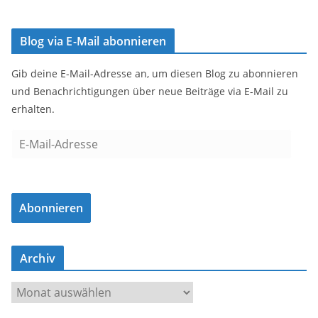
Blog via E-Mail abonnieren
Gib deine E-Mail-Adresse an, um diesen Blog zu abonnieren
und Benachrichtigungen über neue Beiträge via E-Mail zu
erhalten.
E
-
M
a
Abonnieren
i
l
-
Archiv
A
d
A
r
r
e