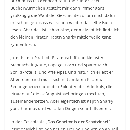
Buch muss ich dennoch rauf und runter lesen.
Bücherwürmchen gesteht mir dann immer ganz
großzügig die Wahl der Geschichte zu, um mich dafür
entschädigen, dass wir schon wieder dasselbe Buch
lesen. Aber das ist schon okay, denn eigentlich finde ich
den kleinen Piraten Käpt’n Sharky mittlerweile ganz
sympathisch.
Ja, er ist ein Pirat mit Piratenschiff und kleinster
Mannschaft (Ratte, Papagei Coco und später Michi,
Schildkröte Isi und Affe Fips). Und natürlich erlebt er
Abenteuer und muss sich mit anderen Piraten,
Seeungeheuern und den Soldaten des Admirals, die
Piraten auf die Gefängnisinsel bringen möchten,
auseinandersetzen. Aber eigentlich ist Käpt’n Sharky
ganz harmlos und vor allen Dingen sehr hilfsbereit.
In der Geschichte „
Das Geheimnis der Schatzinsel
“
lernt er Michi, seinen neuen Freund und von da an Teil