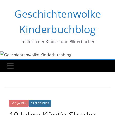
Zum
Geschichtenwolke
Inhalt
springen
Kinderbuchblog
Im Reich der Kinder- und Bilderbücher
AB 3 JAHREN
BILDERBÜCHER
10 Jahre Käpt’n Sharky