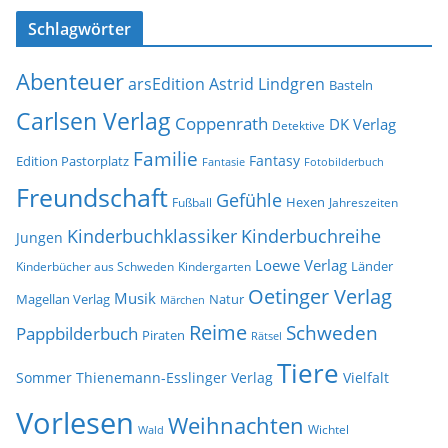
c
s
Schlagwörter
h
s
i
e
Abenteuer
arsEdition
Astrid Lindgren
v
Basteln
Carlsen Verlag
Coppenrath
DK Verlag
Detektive
Familie
Fantasy
Edition Pastorplatz
Fantasie
Fotobilderbuch
Freundschaft
Gefühle
Hexen
Jahreszeiten
Fußball
Kinderbuchklassiker
Kinderbuchreihe
Jungen
Loewe Verlag
Länder
Kinderbücher aus Schweden
Kindergarten
Oetinger Verlag
Musik
Natur
Magellan Verlag
Märchen
Reime
Schweden
Pappbilderbuch
Piraten
Rätsel
Tiere
Sommer
Thienemann-Esslinger Verlag
Vielfalt
Vorlesen
Weihnachten
Wichtel
Wald