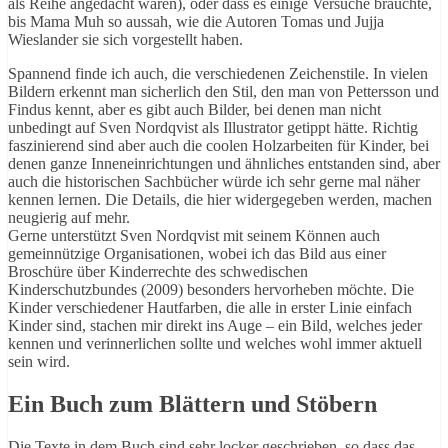
als Reihe angedacht waren), oder dass es einige Versuche brauchte,
bis Mama Muh so aussah, wie die Autoren Tomas und Jujja
Wieslander sie sich vorgestellt haben.
Spannend finde ich auch, die verschiedenen Zeichenstile. In vielen
Bildern erkennt man sicherlich den Stil, den man von Pettersson und
Findus kennt, aber es gibt auch Bilder, bei denen man nicht
unbedingt auf Sven Nordqvist als Illustrator getippt hätte. Richtig
faszinierend sind aber auch die coolen Holzarbeiten für Kinder, bei
denen ganze Inneneinrichtungen und ähnliches entstanden sind, aber
auch die historischen Sachbücher würde ich sehr gerne mal näher
kennen lernen. Die Details, die hier widergegeben werden, machen
neugierig auf mehr.
Gerne unterstützt Sven Nordqvist mit seinem Können auch
gemeinnützige Organisationen, wobei ich das Bild aus einer
Broschüre über Kinderrechte des schwedischen
Kinderschutzbundes (2009) besonders hervorheben möchte. Die
Kinder verschiedener Hautfarben, die alle in erster Linie einfach
Kinder sind, stachen mir direkt ins Auge – ein Bild, welches jeder
kennen und verinnerlichen sollte und welches wohl immer aktuell
sein wird.
Ein Buch zum Blättern und Stöbern
Die Texte in dem Buch sind sehr locker geschrieben, so dass das