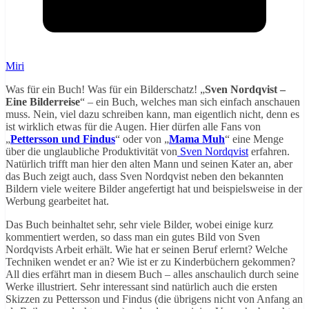
Miri
Was für ein Buch! Was für ein Bilderschatz! „
Sven Nordqvist –
Eine Bilderreise
“ – ein Buch, welches man sich einfach anschauen
muss. Nein, viel dazu schreiben kann, man eigentlich nicht, denn es
ist wirklich etwas für die Augen. Hier dürfen alle Fans von
„
Pettersson und Findus
“ oder von „
Mama Muh
“ eine Menge
über die unglaubliche Produktivität von
Sven Nordqvist
erfahren.
Natürlich trifft man hier den alten Mann und seinen Kater an, aber
das Buch zeigt auch, dass Sven Nordqvist neben den bekannten
Bildern viele weitere Bilder angefertigt hat und beispielsweise in der
Werbung gearbeitet hat.
Das Buch beinhaltet sehr, sehr viele Bilder, wobei einige kurz
kommentiert werden, so dass man ein gutes Bild von Sven
Nordqvists Arbeit erhält. Wie hat er seinen Beruf erlernt? Welche
Techniken wendet er an? Wie ist er zu Kinderbüchern gekommen?
All dies erfährt man in diesem Buch – alles anschaulich durch seine
Werke illustriert. Sehr interessant sind natürlich auch die ersten
Skizzen zu Pettersson und Findus (die übrigens nicht von Anfang an