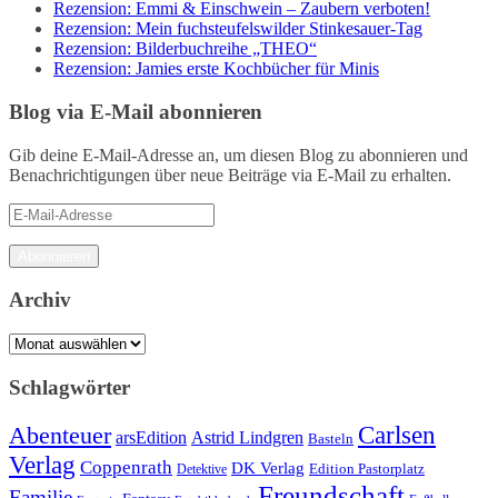
Rezension: Emmi & Einschwein – Zaubern verboten!
Rezension: Mein fuchsteufelswilder Stinkesauer-Tag
Rezension: Bilderbuchreihe „THEO“
Rezension: Jamies erste Kochbücher für Minis
Blog via E-Mail abonnieren
Gib deine E-Mail-Adresse an, um diesen Blog zu abonnieren und
Benachrichtigungen über neue Beiträge via E-Mail zu erhalten.
E-
Mail-
Adresse
Abonnieren
Archiv
Archiv
Schlagwörter
Carlsen
Abenteuer
arsEdition
Astrid Lindgren
Basteln
Verlag
Coppenrath
DK Verlag
Detektive
Edition Pastorplatz
Freundschaft
Familie