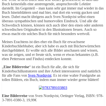
Buch keinesfalls eine anstrengende, anspruchsvolle Lektüre
darstellt. Im Gegenteil – man kann sehr gut immer mal wieder in das
Buch hineinblättern und mal hier, mal dort ein wenig gucken und
lesen. Dabei macht übrigens auch Sven Nordqvist selbst einen
überaus sympathischen und humorvollen Eindruck. Und alle die
Schwedisch können, können sich auch über den einen oder anderen
schwedischen Originaltext in den Illustrationen freuen. Auch so
etwas macht ein solches Buch für mich besonders wertvoll.
Meines Erachtens ist dies eher ein Buch für erwachsene
Kinderbuchliebhaber, aber ich habe es auch mit Bücherwürmchen
durchgeblättert. Er wollte sich alle Bilder anschauen und wissen,
was sie zeigen, und er freute sich, wenn er etwas bekanntes (z.B.
eben Pettersson und Findus) entdecken konnte.
„
Eine Bilderreise
“ ist ein Buch für alle, die sich für
Kinderbuchillustratoren und ihre Arbeit interessieren und natürlich
für alle Fans von
Sven Nordqvist
. Es ist eine wahre Fundgrube an
tollen Bildern, ein Buch, indem man immer wieder gerne blättert!
Eine Bilderreise
von Sven Nordqvist, Oetinger Verlag, ISBN: 978-
3-7891-0380-3, 19,99€