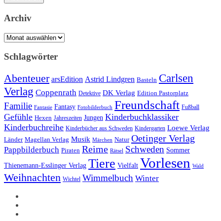
Archiv
Archiv
Schlagwörter
Carlsen
Abenteuer
arsEdition
Astrid Lindgren
Basteln
Verlag
Coppenrath
DK Verlag
Detektive
Edition Pastorplatz
Freundschaft
Familie
Fantasy
Fantasie
Fotobilderbuch
Fußball
Gefühle
Kinderbuchklassiker
Jungen
Hexen
Jahreszeiten
Kinderbuchreihe
Loewe Verlag
Kinderbücher aus Schweden
Kindergarten
Oetinger Verlag
Musik
Länder
Natur
Magellan Verlag
Märchen
Reime
Schweden
Pappbilderbuch
Sommer
Piraten
Rätsel
Vorlesen
Tiere
Thienemann-Esslinger Verlag
Vielfalt
Wald
Weihnachten
Wimmelbuch
Winter
Wichtel