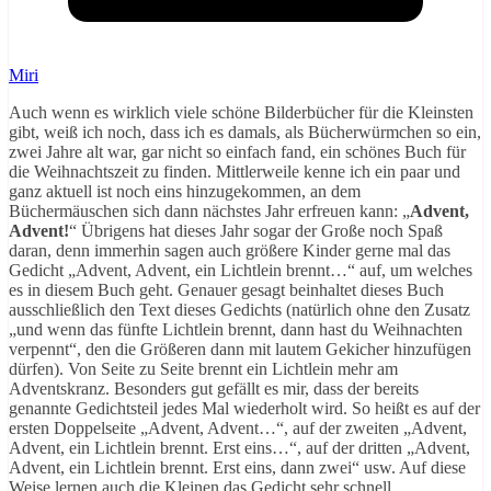
Miri
Auch wenn es wirklich viele schöne Bilderbücher für die Kleinsten
gibt, weiß ich noch, dass ich es damals, als Bücherwürmchen so ein,
zwei Jahre alt war, gar nicht so einfach fand, ein schönes Buch für
die Weihnachtszeit zu finden. Mittlerweile kenne ich ein paar und
ganz aktuell ist noch eins hinzugekommen, an dem
Büchermäuschen sich dann nächstes Jahr erfreuen kann: „
Advent,
Advent!
“ Übrigens hat dieses Jahr sogar der Große noch Spaß
daran, denn immerhin sagen auch größere Kinder gerne mal das
Gedicht „Advent, Advent, ein Lichtlein brennt…“ auf, um welches
es in diesem Buch geht. Genauer gesagt beinhaltet dieses Buch
ausschließlich den Text dieses Gedichts (natürlich ohne den Zusatz
„und wenn das fünfte Lichtlein brennt, dann hast du Weihnachten
verpennt“, den die Größeren dann mit lautem Gekicher hinzufügen
dürfen). Von Seite zu Seite brennt ein Lichtlein mehr am
Adventskranz. Besonders gut gefällt es mir, dass der bereits
genannte Gedichtsteil jedes Mal wiederholt wird. So heißt es auf der
ersten Doppelseite „Advent, Advent…“, auf der zweiten „Advent,
Advent, ein Lichtlein brennt. Erst eins…“, auf der dritten „Advent,
Advent, ein Lichtlein brennt. Erst eins, dann zwei“ usw. Auf diese
Weise lernen auch die Kleinen das Gedicht sehr schnell.