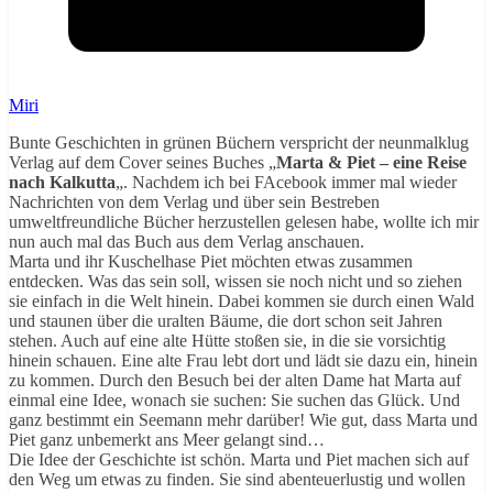
Miri
Bunte Geschichten in grünen Büchern verspricht der neunmalklug
Verlag auf dem Cover seines Buches „
Marta & Piet – eine Reise
nach Kalkutta
„. Nachdem ich bei FAcebook immer mal wieder
Nachrichten von dem Verlag und über sein Bestreben
umweltfreundliche Bücher herzustellen gelesen habe, wollte ich mir
nun auch mal das Buch aus dem Verlag anschauen.
Marta und ihr Kuschelhase Piet möchten etwas zusammen
entdecken. Was das sein soll, wissen sie noch nicht und so ziehen
sie einfach in die Welt hinein. Dabei kommen sie durch einen Wald
und staunen über die uralten Bäume, die dort schon seit Jahren
stehen. Auch auf eine alte Hütte stoßen sie, in die sie vorsichtig
hinein schauen. Eine alte Frau lebt dort und lädt sie dazu ein, hinein
zu kommen. Durch den Besuch bei der alten Dame hat Marta auf
einmal eine Idee, wonach sie suchen: Sie suchen das Glück. Und
ganz bestimmt ein Seemann mehr darüber! Wie gut, dass Marta und
Piet ganz unbemerkt ans Meer gelangt sind…
Die Idee der Geschichte ist schön. Marta und Piet machen sich auf
den Weg um etwas zu finden. Sie sind abenteuerlustig und wollen