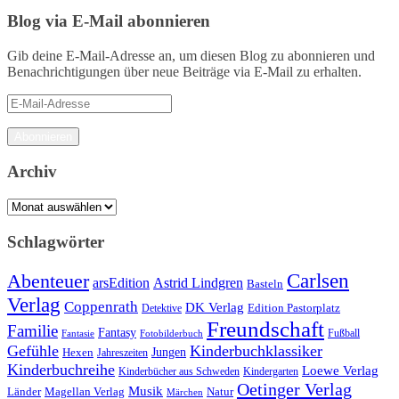
Blog via E-Mail abonnieren
Gib deine E-Mail-Adresse an, um diesen Blog zu abonnieren und
Benachrichtigungen über neue Beiträge via E-Mail zu erhalten.
E-
Mail-
Adresse
Abonnieren
Archiv
Archiv
Schlagwörter
Carlsen
Abenteuer
arsEdition
Astrid Lindgren
Basteln
Verlag
Coppenrath
DK Verlag
Detektive
Edition Pastorplatz
Freundschaft
Familie
Fantasy
Fantasie
Fotobilderbuch
Fußball
Gefühle
Kinderbuchklassiker
Jungen
Hexen
Jahreszeiten
Kinderbuchreihe
Loewe Verlag
Kinderbücher aus Schweden
Kindergarten
Oetinger Verlag
Musik
Länder
Natur
Magellan Verlag
Märchen