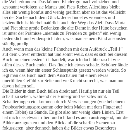
die Welt erkunden. Das können Kinder gut nachvollziehen und
gespannt verfolgen sie Martas und Piets Reise. Allerdings bleibt
alles ein wenig konfus und wenig greifbar, aber so ist das vielleicht
bei der Suche nach dem Glück. Jeder findet es woanders und
letztendlich ist hierbei natürlich auch der Weg das Ziel. Dass Marta
und Piet ohne große Bedenken die alte Dame in der Hütte besuchen
ist unter der Prämisse „niemals zu Fremden zu gehen“ ein wenig
bedenklich und widerspricht dem, was man seinem Kind ansonsten
ständig predigt.
Auch wenn man das kleine Fähnchen mit dem Aufdruck „Teil 1“
auf dem Cover entdeckt hat und somit weiß, dass es sich bei diesem
Buch um einen ersten Teil handelt, war ich doch überrascht wie
offen dieses Buch endet. Das finde ich etwas schade. Schöner fände
ich es, wenn hier ein erster Schlusspunkt gesetzt werden würde. So
legt man das Buch nach dem Anschauen mit einem etwas
unerfüllten Gefühl zur Seite und weiß nicht so recht, was man nun
davon halten soll.
Die Bilder in dem Buch fallen direkt auf. Häufig ist nur ein Teil
scharf zu sehen, während der Hintergrund verschwimmt.
Schattierungen etc. kommen durch Verwischungen (wie bei einem
Fotobearbeitungsprogramm oder beim Malen mit dem Finger auf
einem Tablet) zu Stande. Es gibt also nur wenig klare Linien. Erst
hat mich das etwas irritiert und ich fand es auch anstrengend, mir die
Bilder anzugucken und den Blick auf die scharfen Szenen zu
fokussieren, aber dennoch haben die Bilder etwas Besonderes.