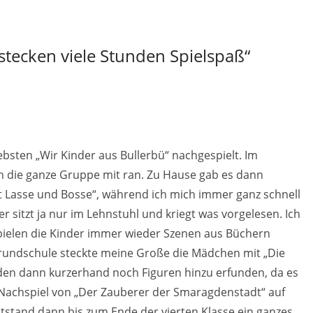
stecken viele Stunden Spielspaß
“
bsten „Wir Kinder aus Bullerbü“ nachgespielt. Im
h die ganze Gruppe mit ran. Zu Hause gab es dann
t Lasse und Bosse“, während ich mich immer ganz schnell
er sitzt ja nur im Lehnstuhl und kriegt was vorgelesen. Ich
h spielen die Kinder immer wieder Szenen aus Büchern
 Grundschule steckte meine Große die Mädchen mit „Die
den dann kurzerhand noch Figuren hinzu erfunden, da es
 Nachspiel von „Der Zauberer der Smaragdenstadt“ auf
ntstand dann bis zum Ende der vierten Klasse ein ganzes