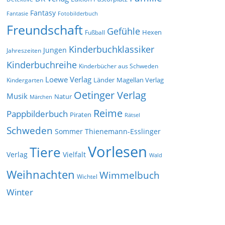
Fantasy
Fantasie
Fotobilderbuch
Freundschaft
Gefühle
Hexen
Fußball
Kinderbuchklassiker
Jungen
Jahreszeiten
Kinderbuchreihe
Kinderbücher aus Schweden
Loewe Verlag
Länder
Kindergarten
Magellan Verlag
Oetinger Verlag
Musik
Natur
Märchen
Reime
Pappbilderbuch
Piraten
Rätsel
Schweden
Sommer
Thienemann-Esslinger
Vorlesen
Tiere
Verlag
Vielfalt
Wald
Weihnachten
Wimmelbuch
Wichtel
Winter