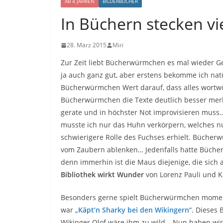
AB 4 JAHREN
BILDERBÜCHER
In Büchern stecken vi
28. März 2015
Miri
Zur Zeit liebt Bücherwürmchen es mal wieder Ge
ja auch ganz gut, aber erstens bekomme ich nat
Bücherwürmchen Wert darauf, dass alles wortwö
Bücherwürmchen die Texte deutlich besser mer
gerate und in höchster Not improvisieren muss…
musste ich nur das Huhn verkörpern, welches nu
schwierigere Rolle des Fuchses erhielt. Bücher
vom Zaubern ablenken… Jedenfalls hatte Bücher
denn immerhin ist die Maus diejenige, die sich 
Bibliothek wirkt Wunder
von Lorenz Pauli und Ka
Besonders gerne spielt Bücherwürmchen mom
war „
Käpt’n Sharky bei den Wikingern
“. Dieses
Wikinger Olof wäre ihm zu wild… Nun haben wir