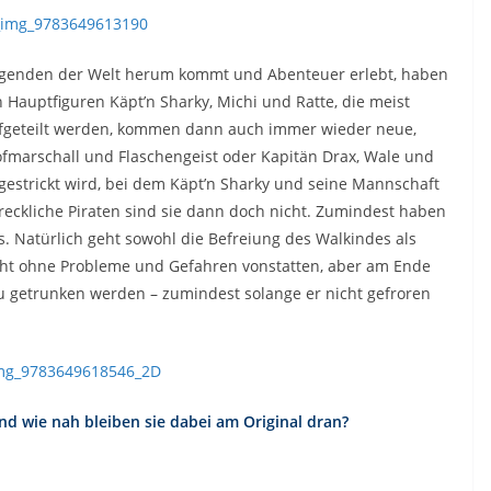
Gegenden der Welt herum kommt und Abenteuer erlebt, haben
n Hauptfiguren Käpt’n Sharky, Michi und Ratte, die meist
geteilt werden, kommen dann auch immer wieder neue,
fmarschall und Flaschengeist oder Kapitän Drax, Wale und
estrickt wird, bei dem Käpt’n Sharky und seine Mannschaft
eckliche Piraten sind sie dann doch nicht. Zumindest haben
s. Natürlich geht sowohl die Befreiung des Walkindes als
icht ohne Probleme und Gefahren vonstatten, aber am Ende
u getrunken werden – zumindest solange er nicht gefroren
d wie nah bleiben sie dabei am Original dran?