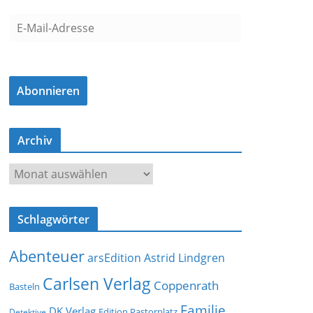
E
-
M
a
Abonnieren
i
l
-
Archiv
A
d
A
r
r
e
c
s
Schlagwörter
h
s
i
e
Abenteuer
arsEdition
Astrid Lindgren
v
Carlsen Verlag
Coppenrath
Basteln
Familie
DK Verlag
Detektive
Edition Pastorplatz