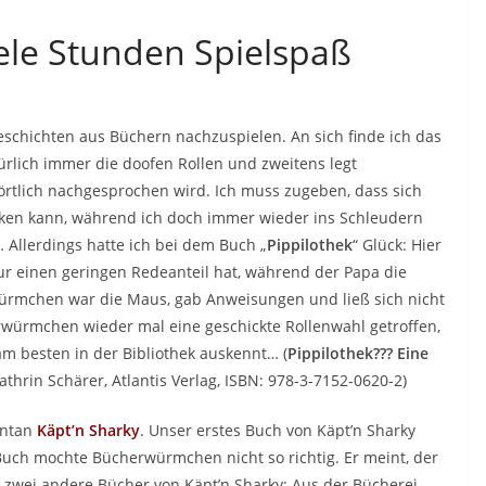
ele Stunden Spielspaß
schichten aus Büchern nachzuspielen. An sich finde ich das
ürlich immer die doofen Rollen und zweitens legt
rtlich nachgesprochen wird. Ich muss zugeben, dass sich
ken kann, während ich doch immer wieder ins Schleudern
 Allerdings hatte ich bei dem Buch „
Pippilothek
“ Glück: Hier
r einen geringen Redeanteil hat, während der Papa die
würmchen war die Maus, gab Anweisungen und ließ sich nicht
würmchen wieder mal eine geschickte Rollenwahl getroffen,
am besten in der Bibliothek auskennt… (
Pippilothek??? Eine
thrin Schärer, Atlantis Verlag, ISBN: 978-3-7152-0620-2)
entan
Käpt’n Sharky
. Unser erstes Buch von Käpt’n Sharky
 Buch mochte Bücherwürmchen nicht so richtig. Er meint, der
 zwei andere Bücher von Käpt’n Sharky: Aus der Bücherei