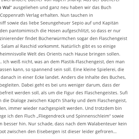
n Wal
“ ausgeliehen und ganz neu haben wir das Buch
 Coppenrath Verlag erhalten. Nun tauchen in
iff sowie das liebe Seeungeheuer Sepio auf und Kapitän
den pantomimisch die Hosen aufgeschlitzt, so dass er nur
szinierender findet Bücherwürmchen sogar den Flaschengeist
 Salam al Raschid vorkommt. Natürlich gibt es so einige
heimnisvolle Welt des Orients nach Hause bringen sollen.
g… Ich weiß nicht, was an dem Plastik-Flaschengeist, den man
assen kann, so spannend sein soll. Eine kleine Spielerei, die
danach in einer Ecke landet. Anders die Inhalte des Buches,
begleiten. Dabei geht es bei uns weniger darum, dass der
freit werden soll, als um die Figur des Flaschengeistes. Sufi
die Dialoge zwischen Käpt’n Sharky und dem Flaschengeist,
den, immer wieder nachgespielt werden. Und trotzdem bin
iege ich den Fluch „Fliegendreck und Spinnenschleim“ sowie
on besser hin. Nur schade, dass nach dem Walabenteuer kein
ot zwischen den Eisebergen ist dieser leider gefroren…