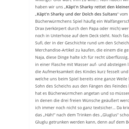
haben wir uns „
Käpt’n Sharky rettet den kleine
„
Käpt’n Sharky und der Dolch des Sultans
“ vom
Bücherwürmchens Spiel häufig ein Walfängersch
Drax (verkörpert durch den Papa oder mich) wer
noch in Unterhose auf dem Deck steht. Noch fa
Sufi, der in der Geschichte rund um den Scheich
Merchandise-Artikel zu kaufen, die einem die ge
Naja, diese Dinge halte ich für recht überflüssi
in einer Flasche mit Wasser auf- und absteigen l
die Aufmerksamkeit des Kindes kurz fesselt und 
welche uns beim Spiel bereits eine ganze Weile 
Sohn des Scheichs aus den Fängen des Feindes be
hat es Bücherwürmchen angetan und so müssen 
in denen die drei freien Wünsche geäußert wer
ich immer noch nicht so ganz textsicher… Da kr
das „Häh!“ nach dem Trinken des „Gluglus“ sch
Gluglu getrunken werden kann, denn auf dem Bo